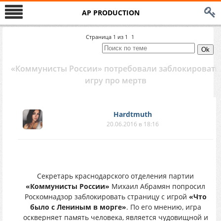
AP PRODUCTION
Страница
1
из
1
1
«Коммунисты России» потребовали заблокировать
игру про мертв
Hardtmuth
20.06.2016 в 18:16
Секретарь краснодарского отделения партии
«Коммунисты России»
Михаил Абрамян попросил
Роскомнадзор заблокировать страницу с игрой
«Что
было с Лениным в морге»
. По его мнению, игра
оскверняет память человека, является чудовищной и