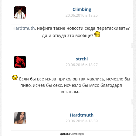
Climbing
20.06.2016 в 18:25
Hardtmuth
, нафига такие новости сюда перетаскивать?
Да и откуда это вообще?
strchi
20.06.2016 в 18:27
Если бы все из-за приколов так маялись, исчезло бы
пиво, исчез бы секс, исчезло бы мясо благодаря
веганам...
Hardtmuth
20.06.2016 в 18:39
Цитата
Climbing
(
)