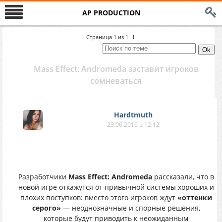
AP PRODUCTION
Страница
1
из
1
1
Mass Effect: Andromeda заставит игроков
сомневаться
Hardtmuth
23.06.2016 в 12:12
Разработчики
Mass Effect: Andromeda
рассказали, что в
новой игре откажутся от привычной системы хороших и
плохих поступков: вместо этого игроков ждут
«оттенки
серого»
— неоднозначные и спорные решения,
которые будут приводить к неожиданным