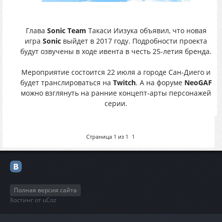
Глава
Sonic Team
Такаси Иизука объявил, что новая
игра
Sonic
выйдет в 2017 году. Подробности проекта
будут озвучены в ходе ивента в честь 25-летия бренда.
Мероприятие состоится 22 июля а городе Сан-Диего и
будет транслироваться на
Twitch
. А на форуме
NeoGAF
можно взглянуть на ранние концепт-арты персонажей
серии.
Страница
1
из
1
1
Полная версия сайта
Хостинг от
uCoz