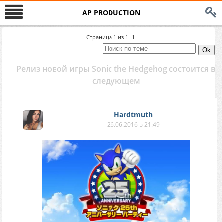
AP PRODUCTION
Страница
1
из
1
1
Релиз новой игры Sonic the Hedgehog состоится в
следующем
Hardtmuth
26.06.2016 в 21:49