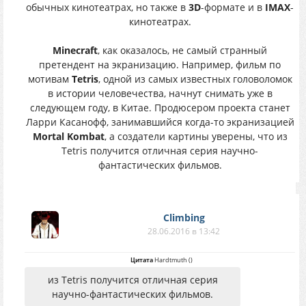
обычных кинотеатрах, но также в
3D
-формате и в
IMAX
-
кинотеатрах.
Minecraft
, как оказалось, не самый странный
претендент на экранизацию. Например, фильм по
мотивам
Tetris
, одной из самых известных головоломок
в истории человечества, начнут снимать уже в
следующем году, в Китае. Продюсером проекта станет
Ларри Касанофф, занимавшийся когда-то экранизацией
Mortal Kombat
, а создатели картины уверены, что из
Tetris получится отличная серия научно-
фантастических фильмов.
Climbing
28.06.2016 в 13:42
Цитата
Hardtmuth
(
)
из Tetris получится отличная серия
научно-фантастических фильмов.