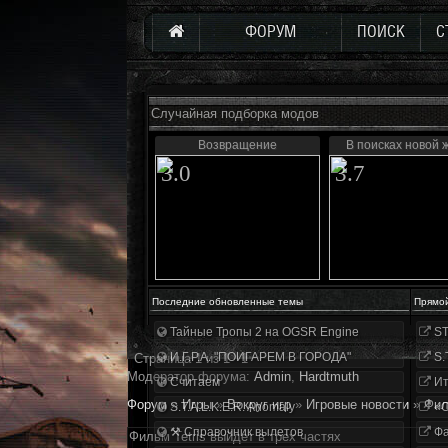
ФОРУМ
ПОИСК
С
Случайная подборка модов
Возвращение
В поисках новой 
3.0
3.7
Последние обновленные темы
Прямо
Тайные Тропы 2 на OGSR Engine
ST
И.Г.Р.А. "ПОИГАРЕМ В ГОРОДА"
S.
Страница
1
из
1
1
Модератор форума:
Аdmin
,
Hardtmuth
Считаем
Ит
Форум
»
Игры
»
Вокруг игр
»
Игровые новости
»
Фил
S.T.A.L.K.E.R. Anomaly
«О
⚒ Справочник вылетов
Фа
Фильм Tetris выйдет в трех частях