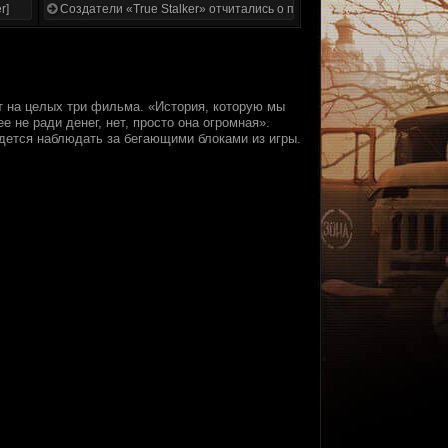
r]
Создатели «True Stalker» отчитались о проделанной работе
т на целых три фильма. «История, которую мы
не ради денег, нет, просто она огромная».
идется наблюдать за бегающими блоками из игры.