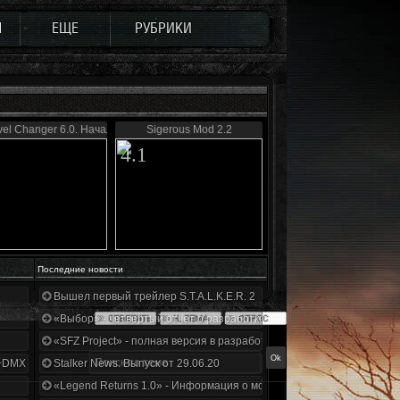
Ы
ЕЩЕ
РУБРИКИ
el Changer 6.0. Начало
Sigerous Mod 2.2
4.1
Последние новости
Вышел первый трейлер S.T.A.L.K.E.R. 2
«Выбор» - четвертый отчет о разработке!
«SFZ Project» - полная версия в разработке!
+DMX 1.3.5.ООП.МА.К.
Stalker News. Выпуск от 29.06.20
«Legend Returns 1.0» - Информация о моде за июнь 2020