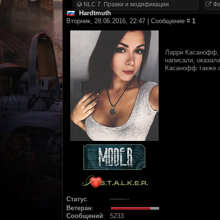
NLC 7. Правки и модификации
Фа
Hardtmuth
Вторник, 28.06.2016, 22:47 | Сообщение #
1
Ларри Касанофф,
написали, оказал
Касанофф также о
Статус
:
Ветеран
:
Сообщений
:
5233