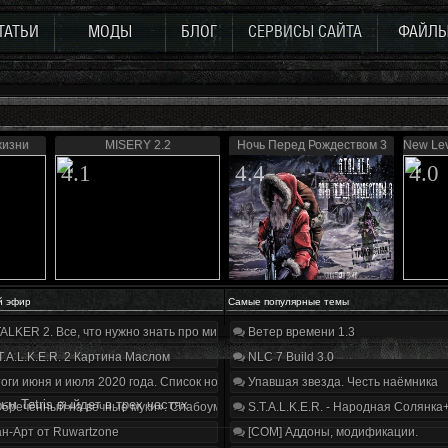
ТАТЬИ
МОДЫ
БЛОГ
СЕРВИСЫ САЙТА
ФАЙЛ
жизни
MISERY 2.2
Ночь Перед Рождеством 3
New Lev
4.1
4.4
4.0
й эфир
Самые популярные темы
ALKER 2. Все, что нужно знать про мир, геймплей и сюжет | Разбор трейлера
Ветер времени 1.3
T.A.L.K.E.R. 2 Картина Маслом
NLC 7 Build 3.0
оги июня и июля 2020 года. Список нововведений
Упавшая звезда. Честь наёмника
ьм Tetris выйдет в трех частях
бречённый на вечные муки». Слабоумие и отвага
S.T.A.L.K.E.R. - Народная Солянка
н-Арт от Ruwartzone
[COM] Аддоны, модификации.