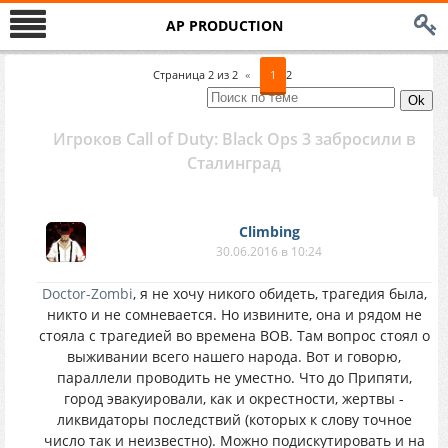
AP PRODUCTION
Страница
2
из
2
«
1
2
Игроков Call of Duty: Black Ops 3 забросили в
Сталинград
Climbing
30.06.2016 в 10:24
Doctor-Zombi
, я не хочу никого обидеть, трагедия была,
никто и не сомневается. Но извините, она и рядом не
стояла с трагедией во времена ВОВ. Там вопрос стоял о
выживании всего нашего народа. Вот и говорю,
параллели проводить не уместно. Что до Припяти,
город эвакуировали, как и окрестности, жертвы -
ликвидаторы последствий (которых к слову точное
число так и неизвестно). Можно подискутировать и на