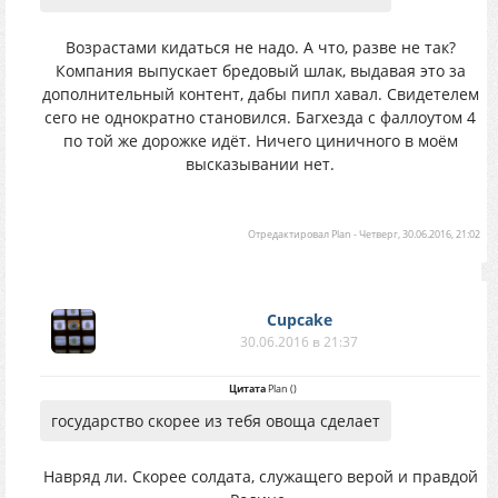
Возрастами кидаться не надо. А что, разве не так?
Компания выпускает бредовый шлак, выдавая это за
дополнительный контент, дабы пипл хавал. Свидетелем
сего не однократно становился. Багхезда с фаллоутом 4
по той же дорожке идёт. Ничего циничного в моём
высказывании нет.
Отредактировал
Plan
-
Четверг, 30.06.2016, 21:02
Cupcake
30.06.2016 в 21:37
Цитата
Plan
(
)
государство скорее из тебя овоща сделает
Навряд ли. Скорее солдата, служащего верой и правдой