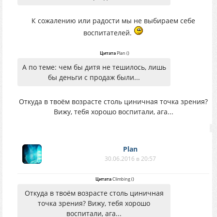
К сожалению или радости мы не выбираем себе
воспитателей.
Цитата
Plan
(
)
А по теме: чем бы дитя не тешилось, лишь
бы деньги с продаж были...
Откуда в твоём возрасте столь циничная точка зрения?
Вижу, тебя хорошо воспитали, ага...
Plan
30.06.2016 в 20:57
Цитата
Climbing
(
)
Откуда в твоём возрасте столь циничная
точка зрения? Вижу, тебя хорошо
воспитали, ага...