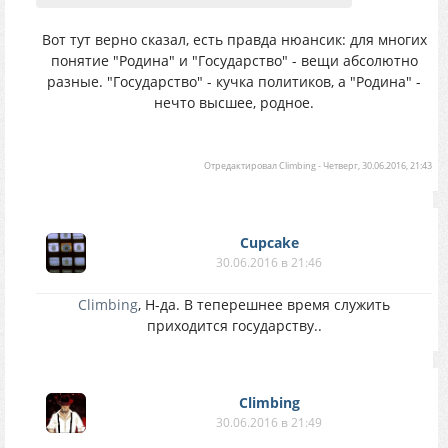
Вот тут верно сказал, есть правда нюансик: для многих
понятие "Родина" и "Государство" - вещи абсолютно
разные. "Государство" - кучка политиков, а "Родина" -
нечто высшее, родное.
Отредактировал
Climbing
-
Четверг, 30.06.2016, 21:43
Cupcake
30.06.2016 в 21:46
Climbing
, Н-да. В теперешнее время служить
приходится государству..
Climbing
30.06.2016 в 21:49