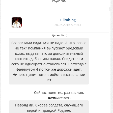
Родине.
Climbing
30.06.2016 в 21:41
Цитата
Plan
(
)
Возрастами кидаться не надо. А что, разве
не так? Компания выпускает бредовый
шлак, выдавая это за дополнительный
контент, дабы пипл хавал. Свидетелем
сего не однократно становился. Багхезда с
фаллоутом 4 по той же дорожке идёт.
Ничего циничного в моём высказывании
нет.
Сейчас понятно, разъяснил.
Цитата
verty_n00b
(
)
Навряд ли. Скорее солдата, служащего
верой и правдой Родине.