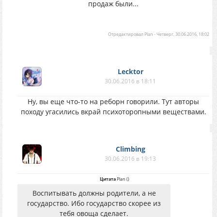
продаж были...
Отредактировал
Plan
-
Четверг, 30.06.2016, 18:02
Lecktor
30.06.2016 в 18:11
Ну, вы еще что-то на реборн говорили. Тут авторы
походу угасились вкрай психоторопными веществами.
Climbing
30.06.2016 в 19:13
Цитата
Plan
(
)
Воспитывать должны родители, а не
государство. Ибо государство скорее из
тебя овоща сделает.