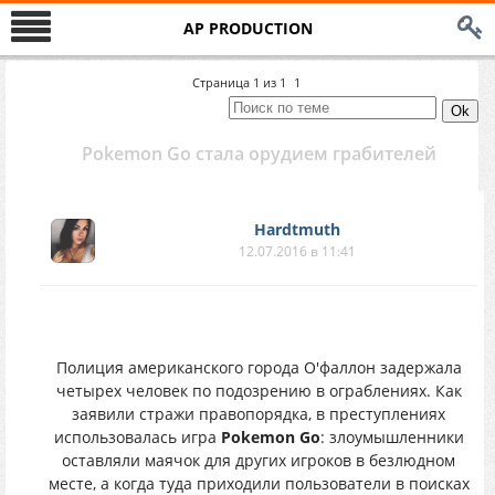
AP PRODUCTION
Страница
1
из
1
1
Pokemon Go стала орудием грабителей
Hardtmuth
12.07.2016 в 11:41
Полиция американского города О'фаллон задержала
четырех человек по подозрению в ограблениях. Как
заявили стражи правопорядка, в преступлениях
использовалась игра
Pokemon Go
: злоумышленники
оставляли маячок для других игроков в безлюдном
месте, а когда туда приходили пользователи в поисках