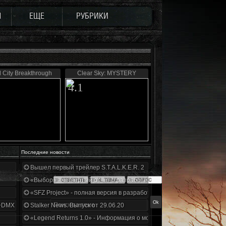
Ы
ЕЩЕ
РУБРИКИ
 City Breakthrough
Clear Sky: MYSTERY
4.1
Последние новости
Вышел первый трейлер S.T.A.L.K.E.R. 2
«Выбор» - четвертый отчет о разработке!
«SFZ Project» - полная версия в разработке!
+DMX 1.3.5.ООП.МА.К.
Stalker News. Выпуск от 29.06.20
«Legend Returns 1.0» - Информация о моде за июнь 2020