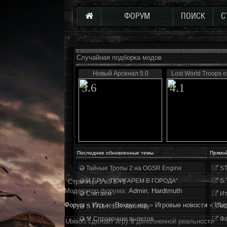
ФОРУМ
ПОИСК
С
Случайная подборка модов
Новый Арсенал 5.0
Lost World Troops 
3.6
4.1
Последние обновленные темы
Прямо
Тайные Тропы 2 на OGSR Engine
ST
И.Г.Р.А. "ПОИГАРЕМ В ГОРОДА"
S.
Страница
1
из
1
1
Модератор форума:
Аdmin
,
Hardtmuth
Считаем
Ит
Форум
»
Игры
»
Вокруг игр
»
Игровые новости
»
Ubi
S.T.A.L.K.E.R. Anomaly
«О
⚒ Справочник вылетов
Фа
Ubisoft сделает игру в дополненной реальности