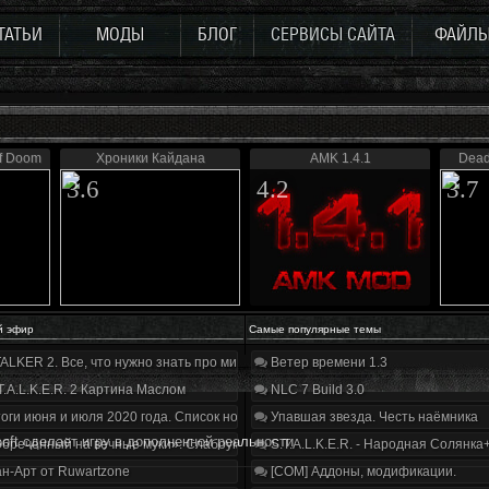
ТАТЬИ
МОДЫ
БЛОГ
СЕРВИСЫ САЙТА
ФАЙЛ
of Doom
Хроники Кайдана
AMK 1.4.1
Dead
3.6
4.2
3.7
й эфир
Самые популярные темы
ALKER 2. Все, что нужно знать про мир, геймплей и сюжет | Разбор трейлера
Ветер времени 1.3
T.A.L.K.E.R. 2 Картина Маслом
NLC 7 Build 3.0
оги июня и июля 2020 года. Список нововведений
Упавшая звезда. Честь наёмника
soft сделает игру в дополненной реальности
бречённый на вечные муки». Слабоумие и отвага
S.T.A.L.K.E.R. - Народная Солянка
н-Арт от Ruwartzone
[COM] Аддоны, модификации.