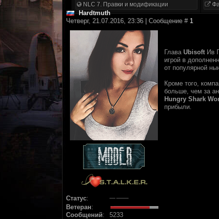
NLC 7. Правки и модификации
Фа
Hardtmuth
Четверг, 21.07.2016, 23:36 | Сообщение #
1
Глава
Ubisoft
Ив Г
игрой в дополненн
от популярной ны
Кроме того, комп
больше, чем за а
Hungry Shark Wor
прибыли.
Статус
:
Ветеран
:
Сообщений
:
5233