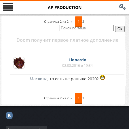
AP PRODUCTION
Страница
2
из
2
«
1
2
Doom получит первое платное дополнение
Lionardo
02.08.2016 в 19:34
Маслина
, то есть не раньше 2020?
Страница
2
из
2
«
1
2