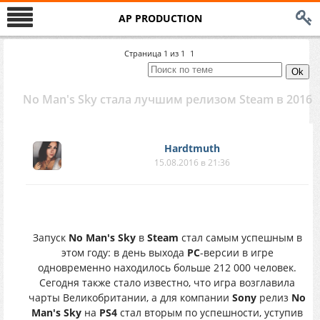
AP PRODUCTION
Страница
1
из
1
1
No Man's Sky стала лучшим релизом Steam в 2016
Hardtmuth
15.08.2016 в 21:36
Запуск
No Man's Sky
в
Steam
стал самым успешным в
этом году: в день выхода
PC
-версии в игре
одновременно находилось больше 212 000 человек.
Сегодня также стало известно, что игра возглавила
чарты Великобритании, а для компании
Sony
релиз
No
Man's Sky
на
PS4
стал вторым по успешности, уступив