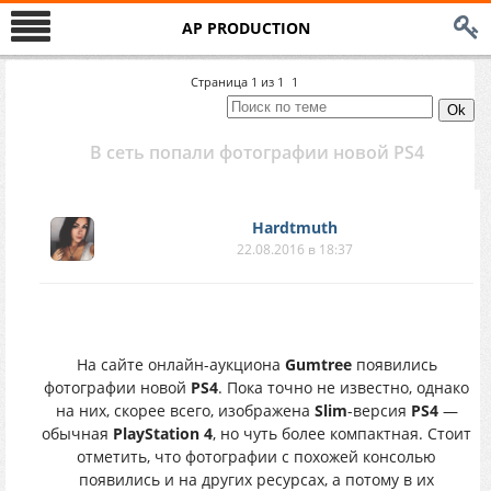
AP PRODUCTION
Страница
1
из
1
1
В сеть попали фотографии новой PS4
Hardtmuth
22.08.2016 в 18:37
На сайте онлайн-аукциона
Gumtree
появились
фотографии новой
PS4
. Пока точно не известно, однако
на них, скорее всего, изображена
Slim
-версия
PS4
—
обычная
PlayStation 4
, но чуть более компактная. Стоит
отметить, что фотографии с похожей консолью
появились и на других ресурсах, а потому в их