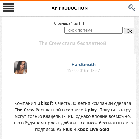
AP PRODUCTION
Страница
1
из
1
1
The Crew стала бесплатной
Hardtmuth
15.09.2016 в 13:27
Компания
Ubisoft
в честь 30-летия компании сделала
The Crew
бесплатной в сервисе
Uplay
. Получить игру
могут только владельцы
PC
, однако вполне возможно,
что в будущем проект добавят в список бесплатных игр
подписок
PS Plus
и
Xbox Live Gold
.