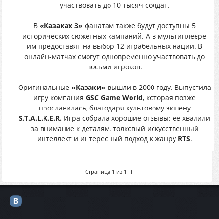
участвовать до 10 тысяч солдат.
В
«Казаках 3»
фанатам также будут доступны 5
исторических сюжетных кампаний. А в мультиплеере
им предоставят на выбор 12 играбельных наций. В
онлайн-матчах смогут одновременно участвовать до
восьми игроков.
Оригинальные
«Казаки»
вышли в 2000 году. Выпустила
игру компания
GSC Game World
, которая позже
прославилась, благодаря культовому экшену
S.T.A.L.K.E.R.
Игра собрала хорошие отзывы: ее хвалили
за внимание к деталям, толковый искусственный
интеллект и интересный подход к жанру
RTS
.
Страница
1
из
1
1