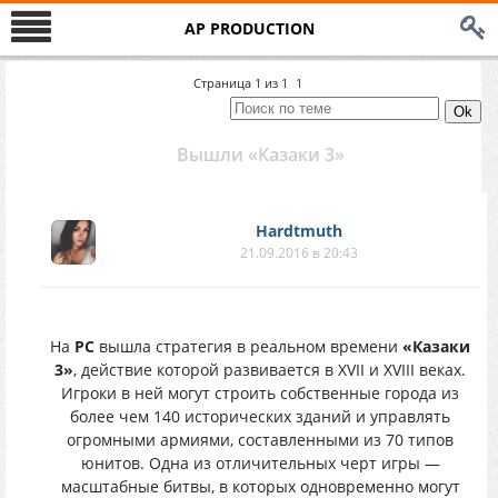
AP PRODUCTION
Страница
1
из
1
1
Вышли «Казаки 3»
Hardtmuth
21.09.2016 в 20:43
На
PC
вышла стратегия в реальном времени
«Казаки
3»
, действие которой развивается в XVII и XVIII веках.
Игроки в ней могут строить собственные города из
более чем 140 исторических зданий и управлять
огромными армиями, составленными из 70 типов
юнитов. Одна из отличительных черт игры —
масштабные битвы, в которых одновременно могут