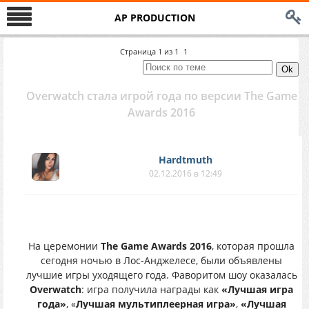
AP PRODUCTION
Страница
1
из
1
1
Overwatch стала игрой года по версии The Game
Awards 2016
Hardtmuth
02.12.2016 в 12:49
На церемонии
The Game Awards 2016
, которая прошла
сегодня ночью в Лос-Анджелесе, были объявлены
лучшие игры уходящего года. Фаворитом шоу оказалась
Overwatch
: игра получила награды как
«Лучшая игра
года»
, «
Лучшая мультиплеерная игра»
,
«Лучшая