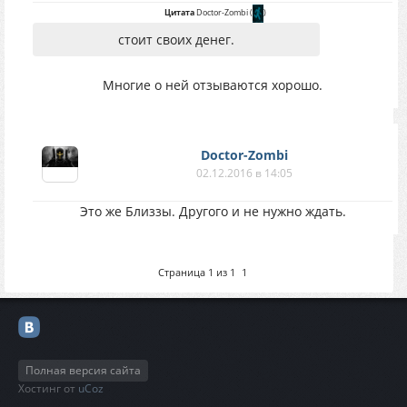
Цитата
Doctor-Zombi
(
)
стоит своих денег.
Многие о ней отзываются хорошо.
Doctor-Zombi
02.12.2016 в 14:05
Это же Близзы. Другого и не нужно ждать.
Страница
1
из
1
1
Полная версия сайта
Хостинг от
uCoz