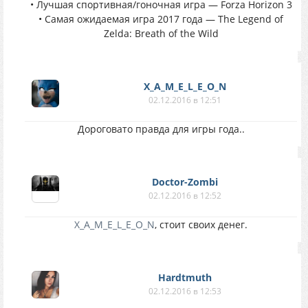
• Лучшая спортивная/гоночная игра — Forza Horizon 3
• Самая ожидаемая игра 2017 года — The Legend of
Zelda: Breath of the Wild
X_A_M_E_L_E_O_N
02.12.2016 в 12:51
Дороговато правда для игры года..
Doctor-Zombi
02.12.2016 в 12:52
X_A_M_E_L_E_O_N
, стоит своих денег.
Hardtmuth
02.12.2016 в 12:53