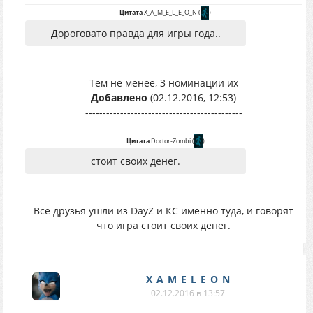
Цитата
X_A_M_E_L_E_O_N
(
)
Дороговато правда для игры года..
Тем не менее, 3 номинации их
Добавлено
(02.12.2016, 12:53)
---------------------------------------------
Цитата
Doctor-Zombi
(
)
стоит своих денег.
Все друзья ушли из DayZ и КС именно туда, и говорят
что игра стоит своих денег.
X_A_M_E_L_E_O_N
02.12.2016 в 13:57