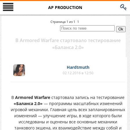
AP PRODUCTION
Страница
1
из
1
1
В Armored Warfare стартовало тестирование
«Баланса 2.0»
Hardtmuth
02.12.2016 в 12:50
В
Armored Warfare
стартовала запись на тестирование
«Баланса 2.0»
— программы масштабных изменений
игровой механики. Главная цель всех запланированных
изменений — улучшение игры, в ходе которого были
исследованы и оценены все основные механики
танкового экшена, их взаимодействие между собой и