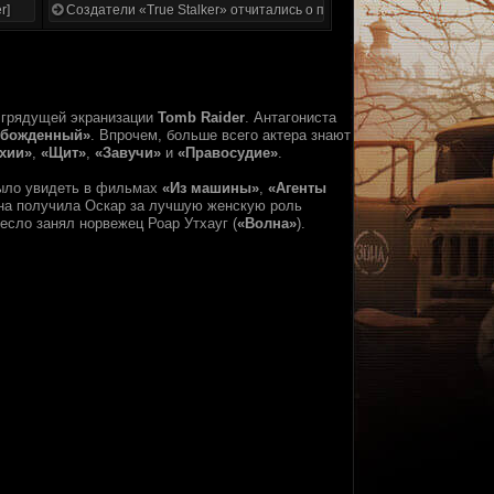
r]
Создатели «True Stalker» отчитались о проделанной работе
в грядущей экранизации
Tomb Raider
. Антагониста
обожденный»
. Впрочем, больше всего актера знают
хии»
,
«Щит»
,
«Завучи»
и
«Правосудие»
.
было увидеть в фильмах
«Из машины»
,
«Агенты
она получила Оскар за лучшую женскую роль
есло занял норвежец Роар Утхауг (
«Волна»
).