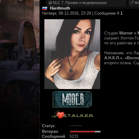
NLC 7. Правки и модификации
Фа
Hardtmuth
Четверг, 08.12.2016, 23:29 | Сообщение #
1
Студии
Warner
и
сыграет Уолтон Г
по его работам в 
Напомним, что Ла
А.Н.К.Л.»
,
«Восп
второго плана. С
Статус
:
Ветеран
:
Сообщений
:
5233