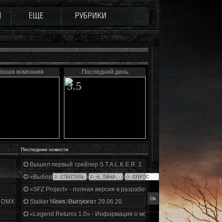
Ы
ЕЩЕ
РУБРИКИ
лохая компания
Последний день
3.5
Последние новости
Вышел первый трейлер S.T.A.L.K.E.R. 2
«Выбор» - четвертый отчет о разработке!
«SFZ Project» - полная версия в разработке!
+DMX 1.3.5.ООП.МА.К.
Stalker News. Выпуск от 29.06.20
«Legend Returns 1.0» - Информация о моде за июнь 2020