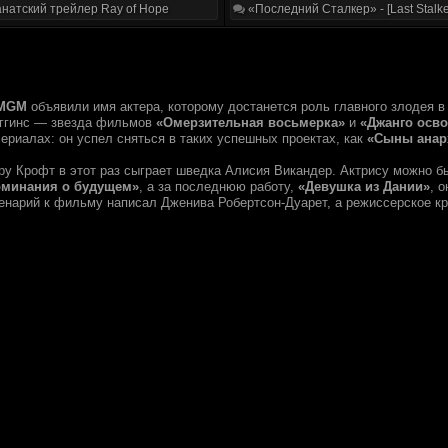
натский трейлер Ray of Hope
«Последний Сталкер» - [Last Stalke
MGM
объявили имя актера, которому достанется роль главного злодея 
оггинс — звезда фильмов
«Омерзительная восьмерка»
и
«Джанго осв
сериалах: он успел сняться в таких успешных проектах, как
«Сыны анар
ру Крофт в этот раз сыграет шведка Алисия Викандер. Актрису можно 
оминания о будущем»
, а за последнюю работу,
«Девушка из Дании»
, 
ценарий к фильму написал Дженива Робертсон-Дуарет, а режиссерское кр