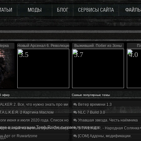
ТАТЬИ
МОДЫ
БЛОГ
СЕРВИСЫ САЙТА
ФАЙЛ
Мерка
Новый Арсенал 6. Революция
Выживший. Побег из Зоны
П
3.5
3.7
4.0
й эфир
Самые популярные темы
ALKER 2. Все, что нужно знать про мир, геймплей и сюжет | Разбор трейлера
Ветер времени 1.3
T.A.L.K.E.R. 2 Картина Маслом
NLC 7 Build 3.0
оги июня и июля 2020 года. Список нововведений
Упавшая звезда. Честь наёмника
дея в экранизации Tomb Raider сыграет телезвезда
бречённый на вечные муки». Слабоумие и отвага
S.T.A.L.K.E.R. - Народная Солянка
н-Арт от Ruwartzone
[COM] Аддоны, модификации.
зда