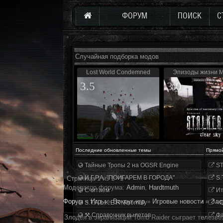
ФОРУМ
ПОИСК
С
Случайная подборка модов
Lost World Condemned
Эпизоды жизни 
3.5
3.0
Последние обновленные темы
Прямо
Тайные Тропы 2 на OGSR Engine
ST
И.Г.Р.А. "ПОИГАРЕМ В ГОРОДА"
S.
Страница
1
из
1
1
Модератор форума:
Аdmin
,
Hardtmuth
Считаем
Ит
Форум
»
Игры
»
Вокруг игр
»
Игровые новости
»
Зло
S.T.A.L.K.E.R. Anomaly
«О
⚒ Справочник вылетов
Фа
Злодея в экранизации Tomb Raider сыграет телезве