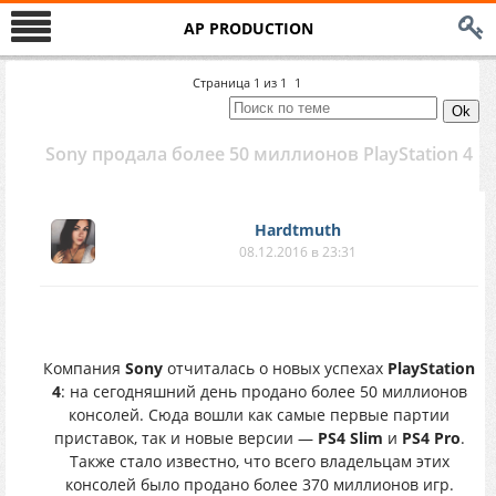
AP PRODUCTION
Страница
1
из
1
1
Sony продала более 50 миллионов PlayStation 4
Hardtmuth
08.12.2016 в 23:31
Компания
Sony
отчиталась о новых успехах
PlayStation
4
: на сегодняшний день продано более 50 миллионов
консолей. Сюда вошли как самые первые партии
приставок, так и новые версии —
PS4 Slim
и
PS4 Pro
.
Также стало известно, что всего владельцам этих
консолей было продано более 370 миллионов игр.