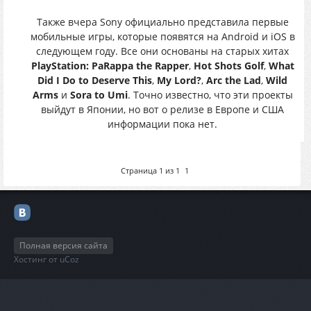
Также вчера Sony официально представила первые
мобильные игры, которые появятся на Android и iOS в
следующем году. Все они основаны на старых хитах
PlayStation: PaRappa the Rapper
,
Hot Shots Golf
,
What
Did I Do to Deserve This
,
My Lord?
,
Arc the Lad
,
Wild
Arms
и
Sora to Umi
. Точно известно, что эти проекты
выйдут в Японии, но вот о релизе в Европе и США
информации пока нет.
Страница
1
из
1
1
Полная версия сайта
Хостинг от
uCoz