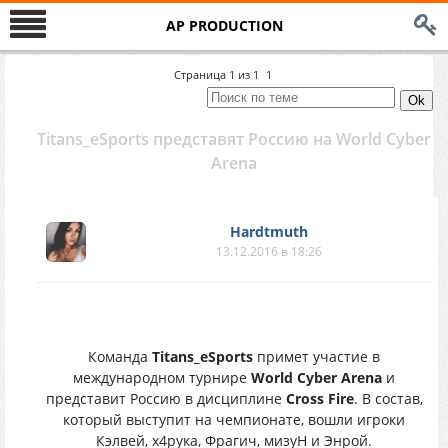
AP PRODUCTION
Страница
1
из
1
1
Titans_eSports представят Россию на World Cyber
Arena
Hardtmuth
13.12.2016 в 18:26
Команда
Titans_eSports
примет участие в
международном турнире
World Cyber Arena
и
представит Россию в дисциплине
Cross Fire
. В состав,
который выступит на чемпионате, вошли игроки
Кэлвей, х4рука, Фрагич, мизуН и Энрой.