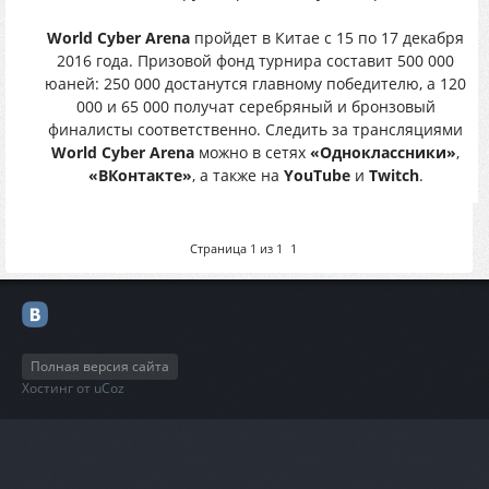
World Cyber Arena
пройдет в Китае с 15 по 17 декабря
2016 года. Призовой фонд турнира составит 500 000
юаней: 250 000 достанутся главному победителю, а 120
000 и 65 000 получат серебряный и бронзовый
финалисты соответственно. Следить за трансляциями
World Cyber Arena
можно в сетях
«Одноклассники»
,
«ВКонтакте»
, а также на
YouTube
и
Twitch
.
Страница
1
из
1
1
Полная версия сайта
Хостинг от
uCoz