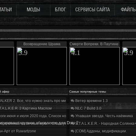
ТАТЬИ
МОДЫ
БЛОГ
СЕРВИСЫ САЙТА
ФАЙЛ
Возвращение Шрама
Смерти Вопреки. В Паутине лжи
3.9
4.1
3.9
й эфир
Самые популярные темы
ALKER 2. Все, что нужно знать про мир, геймплей и сюжет | Разбор трейлера
Ветер времени 1.3
T.A.L.K.E.R. 2 Картина Маслом
NLC 7 Build 3.0
оги июня и июля 2020 года. Список нововведений
Упавшая звезда. Честь наёмника
нсировано крупное обновление для Dota 2
бречённый на вечные муки». Слабоумие и отвага
S.T.A.L.K.E.R. - Народная Солянка
н-Арт от Ruwartzone
[COM] Аддоны, модификации.