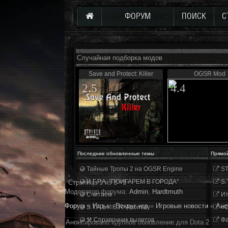
ФОРУМ
ПОИСК
С
Случайная подборка модов
Save and Protect: Killer
OGSR Mod
2.5
4.4
Последние обновленные темы
Прямо
Тайные Тропы 2 на OGSR Engine
ST
И.Г.Р.А. "ПОИГАРЕМ В ГОРОДА"
S.
Страница
1
из
1
1
Модератор форума:
Аdmin
,
Hardtmuth
Считаем
Ит
Форум
»
Игры
»
Вокруг игр
»
Игровые новости
»
Ано
S.T.A.L.K.E.R. Anomaly
«О
⚒ Справочник вылетов
Фа
Анонсировано крупное обновление для Dota 2