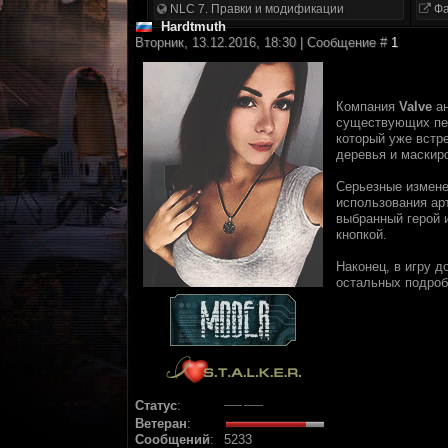
NLC 7. Правки и модификации
Фа
Hardtmuth
Вторник, 13.12.2016, 18:30 | Сообщение #
1
Компания
Valve
ан
существующих пер
который уже встре
деревья и маскир
Серьезные измене
использования арт
выбранный герой 
кнопкой.
Наконец, в игру д
остальных подроб
Статус
:
Ветеран
:
Сообщений
:
5233