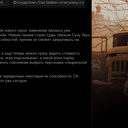
r]
Создатели «True Stalker» отчитались о проделанной работе
ебя нового героя, изменение баланса уже
ия. Новым героем станет Царь обезьян Сунь Укун,
особностей, причем он сможет запрыгивать на
 а еще теперь можно сразу видеть стоимость
а: игра подсказывает, в какой роли хорош
лагать союзникам выбрать персонажа специальной
 и переделаны некоторые их способности. Об
тч уже сегодня.