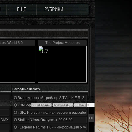
Ы
ЕЩЕ
РУБРИКИ
Lost World 3.0
The Project Medeiros
3.7
Последние новости
Вышел первый трейлер S.T.A.L.K.E.R. 2
«Выбор» - четвертый отчет о разработке!
«SFZ Project» - полная версия в разработке!
+DMX 1.3.5.ООП.МА.К.
Stalker News. Выпуск от 29.06.20
«Legend Returns 1.0» - Информация о моде за июнь 2020