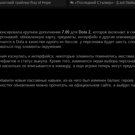
натский трейлер Ray of Hope
«Последний Сталкер» - [Last Stalke
онсировала крупное дополнение
7.00
для
Dota 2
, которое включает в с
сонажей, обновленную карту, предметы, интерфейс и другие нововведен
чался в Dota в качестве одного из боссов: у персонажа будет шесть сп
оваться под элементы окружения.
ния коснулись и интерфейса: некоторые элементы поменялись местами,
ефактов и статус выкупа. Кроме того, изменился экран выбора персонаж
и насколько он вписывается в команду, а еще игроки теперь могут пред
обавили новые пассивные навыки, из-за чего был изменен баланс героев
ностях обновления можно прочитать на официальном сайте, а выйдет па