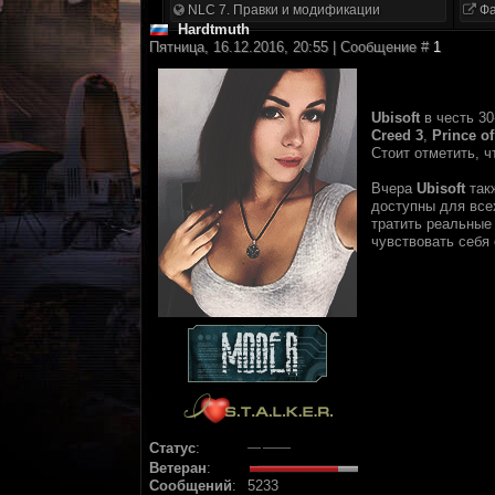
NLC 7. Правки и модификации
Фа
Hardtmuth
Пятница, 16.12.2016, 20:55 | Сообщение #
1
Ubisoft
в честь 30
Creed 3
,
Prince o
Стоит отметить, 
Вчера
Ubisoft
такж
доступны для всех
тратить реальные 
чувствовать себя
Статус
:
Ветеран
:
Сообщений
:
5233