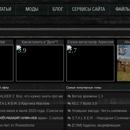
ТАТЬИ
МОДЫ
БЛОГ
СЕРВИСЫ САЙТА
ФАЙЛ
ital
Как вступить в "Долг"?
Сезон катастроф: Агрессия
Ali
3.9
2.7
3.7
й эфир
Самые популярные темы
ALKER 2. Все, что нужно знать про мир, геймплей и сюжет | Разбор трейлера
Ветер времени 1.3
T.A.L.K.E.R. 2 Картина Маслом
NLC 7 Build 3.0
оги июня и июля 2020 года. Список нововведений
Упавшая звезда. Честь наёмника
soft подарит семь игр
бречённый на вечные муки». Слабоумие и отвага
S.T.A.L.K.E.R. - Народная Солянка
н-Арт от Ruwartzone
[COM] Аддоны, модификации.