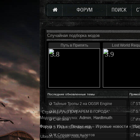
ФОРУМ
ПОИСК
С
Случайная подборка модов
Путь в Припять
Lost World Requ
3.8
3.9
Последние обновленные темы
Прямо
Тайные Тропы 2 на OGSR Engine
ST
И.Г.Р.А. "ПОИГАРЕМ В ГОРОДА"
S.
Страница
1
из
1
1
Модератор форума:
Аdmin
,
Hardtmuth
Считаем
Ит
Форум
»
Игры
»
Вокруг игр
»
Игровые новости
»
Ubi
S.T.A.L.K.E.R. Anomaly
«О
⚒ Справочник вылетов
Фа
Ubisoft подарит семь игр