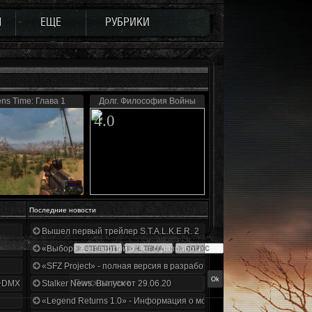
Ы
ЕЩЕ
РУБРИКИ
ens Time: Глава 1
Долг. Философия Войны
4.0
Последние новости
Вышел первый трейлер S.T.A.L.K.E.R. 2
«Выбор» - четвертый отчет о разработке!
«SFZ Project» - полная версия в разработке!
+DMX 1.3.5.ООП.МА.К.
Stalker News. Выпуск от 29.06.20
«Legend Returns 1.0» - Информация о моде за июнь 2020