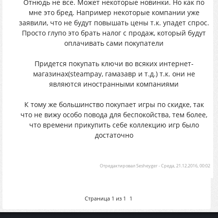
Отнюдь не все. Может некоторые новинки. Но как по
мне это бред. Например некоторые компании уже
заявили, что не будут повышать цены т.к. упадет спрос.
Просто глупо это брать налог с продаж, который будут
оплачивать сами покупатели
Придется покупать ключи во всяких интернет-
магазинах(steampay, гамазавр и т.д.) т.к. они не
являются иностранными компаниями
К тому же большинство покупает игры по скидке, так
что не вижу особо повода для беспокойства, тем более,
что времени прикупить себе коллекцию игр было
достаточно
Отредактировал
Sesheyger
-
Среда, 21.12.2016, 00:02
Страница
1
из
1
1