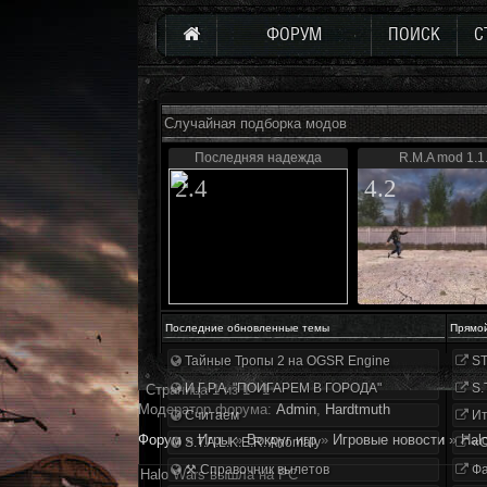
ФОРУМ
ПОИСК
С
Случайная подборка модов
Последняя надежда
R.M.A mod 1.1
2.4
4.2
Последние обновленные темы
Прямо
Тайные Тропы 2 на OGSR Engine
ST
И.Г.Р.А. "ПОИГАРЕМ В ГОРОДА"
S.
Страница
1
из
1
1
Модератор форума:
Аdmin
,
Hardtmuth
Считаем
Ит
Форум
»
Игры
»
Вокруг игр
»
Игровые новости
»
Hal
S.T.A.L.K.E.R. Anomaly
«О
⚒ Справочник вылетов
Фа
Halo Wars вышла на PC