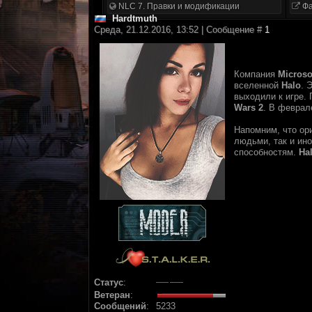
NLC 7. Правки и модификации
Фа
Hardtmuth
Среда, 21.12.2016, 13:52 | Сообщение #
1
Компания
Microso
вселенной
Halo
. 
выходили к игре.
Wars 2
. В феврал
Напомним, что ор
людьми, так и ин
способностям.
Ha
Статус
:
Ветеран
:
Сообщений
:
5233