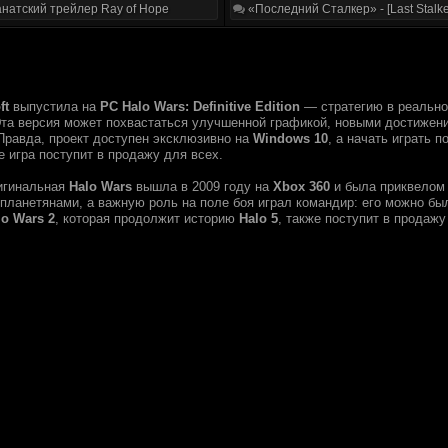
натский трейлер Ray of Hope
«Последний Сталкер» - [Last Stalke
ft
выпустила на
PC Halo Wars: Definitive Edition
— стратегию в реально
Эта версия может похвастаться улучшенной графикой, новыми достижен
 Правда, проект доступен эксклюзивно на
Windows 10
, а начать играть 
е игра поступит в продажу для всех.
игинальная
Halo Wars
вышла в 2009 году на
Xbox 360
и была приквелом 
опланетянами, а важную роль на поле боя играл командир: его можно бы
lo Wars 2
, которая продолжит историю
Halo 5
, также поступит в продажу