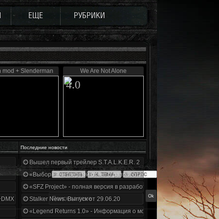
Ы
ЕЩЕ
РУБРИКИ
 mod + Slenderman
We Are Not Alone
4.0
Последние новости
Вышел первый трейлер S.T.A.L.K.E.R. 2
«Выбор» - четвертый отчет о разработке!
«SFZ Project» - полная версия в разработке!
+DMX 1.3.5.ООП.МА.К.
Stalker News. Выпуск от 29.06.20
«Legend Returns 1.0» - Информация о моде за июнь 2020