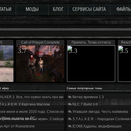
ТАТЬИ
МОДЫ
БЛОГ
СЕРВИСЫ САЙТА
ФАЙЛ
.5
Call of Pripyat Complete
Припять. Точка отсчета
Reach
3.7
3.3
3.5
й эфир
Самые популярные темы
ALKER 2. Все, что нужно знать про мир, геймплей и сюжет | Разбор трейлера
Ветер времени 1.3
T.A.L.K.E.R. 2 Картина Маслом
NLC 7 Build 3.0
оги июня и июля 2020 года. Список нововведений
Упавшая звезда. Честь наёмника
o Wars вышла на PC
бречённый на вечные муки». Слабоумие и отвага
S.T.A.L.K.E.R. - Народная Солянка
н-Арт от Ruwartzone
[COM] Аддоны, модификации.