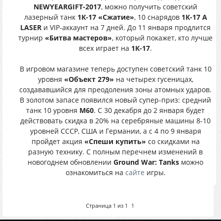
NEWYEARGIFT-2017
, можно получить советский
лазерный танк
1К-17 «Сжатие»
, 10 снарядов
1К-17 A
LASER
и VIP-аккаунт на 7 дней. До 11 января продлится
турнир
«Битва мастеров»
, который покажет, кто лучше
всех играет на
1К-17
.
В игровом магазине теперь доступен советский танк 10
уровня
«Объект 279»
на четырех гусеницах,
создававшийся для преодоления зоны атомных ударов.
В золотом запасе появился новый супер-приз: средний
танк 10 уровня
M60
. С 30 декабря до 2 января будет
действовать скидка в 20% на серебряные машины 8-10
уровней СССР, США и Германии, а с 4 по 9 января
пройдет акция
«Спеши купить»
со скидками на
разную технику. С полным перечнем изменений в
новогоднем обновлении
Ground War: Tanks
можно
ознакомиться на
сайте
игры.
Страница
1
из
1
1