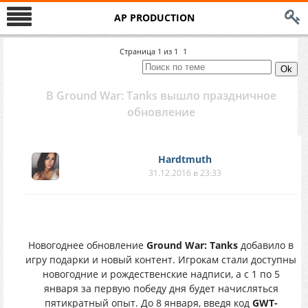
AP PRODUCTION
Страница
1
из
1
1
В Ground War: Tanks вышло праздничное
обновление
Hardtmuth
31.12.2016 в 23:33
Новогоднее обновление
Ground War: Tanks
добавило в
игру подарки и новый контент. Игрокам стали доступны
новогодние и рождественские надписи, а с 1 по 5
января за первую победу дня будет начисляться
пятикратный опыт. До 8 января, введя код
GWT-