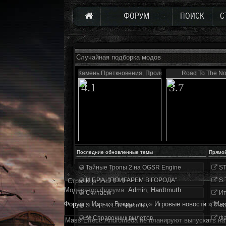
ФОРУМ
ПОИСК
С
Случайная подборка модов
Камень Преткновения. Пролог
Road To The No
4.1
3.7
Последние обновленные темы
Прямо
Тайные Тропы 2 на OGSR Engine
ST
И.Г.Р.А. "ПОИГАРЕМ В ГОРОДА"
S.
Страница
1
из
1
1
Модератор форума:
Аdmin
,
Hardtmuth
Считаем
Ит
Форум
»
Игры
»
Вокруг игр
»
Игровые новости
»
Mas
S.T.A.L.K.E.R. Anomaly
«О
⚒ Справочник вылетов
Фа
Mass Effect: Andromeda не планируют выпускать на