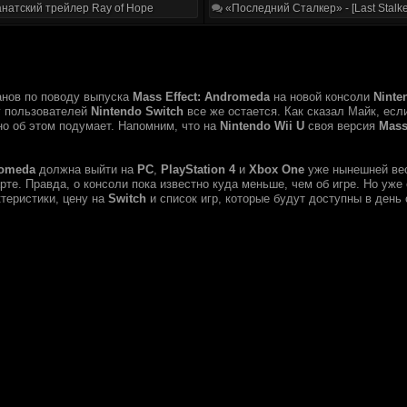
натский трейлер Ray of Hope
«Последний Сталкер» - [Last Stalke
анов по поводу выпуска
Mass Effect: Andromeda
на новой консоли
Ninte
у пользователей
Nintendo Switch
все же остается. Как сказал Майк, есл
но об этом подумает. Напомним, что на
Nintendo Wii U
своя версия
Mass
romeda
должна выйти на
PC
,
PlayStation 4
и
Xbox One
уже нынешней ве
рте. Правда, о консоли пока известно куда меньше, чем об игре. Но уже
ктеристики, цену на
Switch
и список игр, которые будут доступны в день 