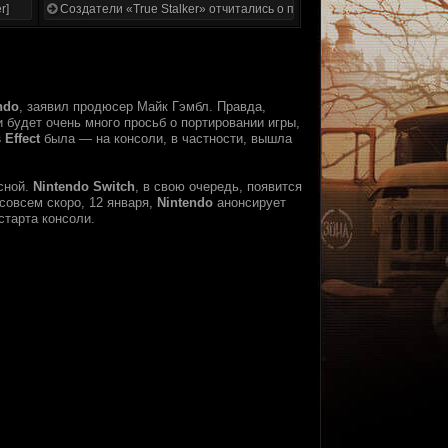
r]
Создатели «True Stalker» отчитались о проделанной работе
ndo
, заявил продюсер Майк Гэмбл. Правда,
и будет очень много просьб о портировании игры,
 Effect
была — на консоли, в частности, вышла
сной.
Nintendo Switch
, в свою очередь, появится
 совсем скоро, 12 января,
Nintendo
анонсирует
старта консоли.