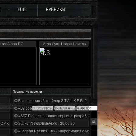
Ы
ЕЩЕ
РУБРИКИ
Lost Alpha DC
Игра Душ: Новое Начало
4.3
Последние новости
Вышел первый трейлер S.T.A.L.K.E.R. 2
«Выбор» - четвертый отчет о разработке!
«SFZ Project» - полная версия в разработке!
+DMX 1.3.5.ООП.МА.К.
Stalker News. Выпуск от 29.06.20
«Legend Returns 1.0» - Информация о моде за июнь 2020