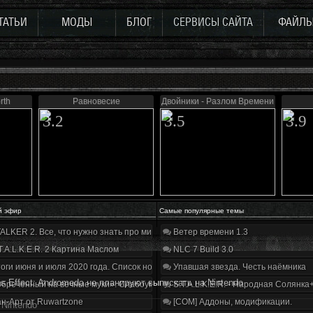
ТАТЬИ
МОДЫ
БЛОГ
СЕРВИСЫ САЙТА
ФАЙЛ
rth
Равновесие
Двойники - Разлом Времени
3.2
3.5
3.9
й эфир
Самые популярные темы
ALKER 2. Все, что нужно знать про мир, геймплей и сюжет | Разбор трейлера
Ветер времени 1.3
T.A.L.K.E.R. 2 Картина Маслом
NLC 7 Build 3.0
оги июня и июля 2020 года. Список нововведений
Упавшая звезда. Честь наёмника
s Effect: Andromeda не планируют выпускать на Nintendo
бречённый на вечные муки». Слабоумие и отвага
S.T.A.L.K.E.R. - Народная Солянка
н-Арт от Ruwartzone
[COM] Аддоны, модификации.
 Nintendo