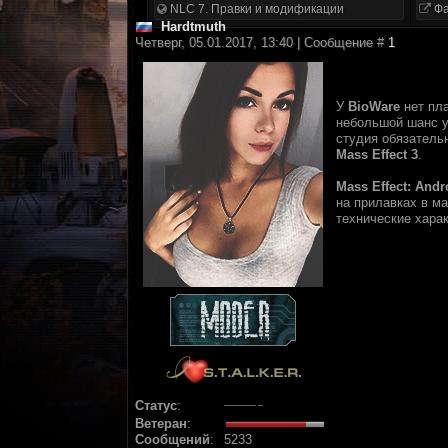
NLC 7. Правки и модификации
Фа
Hardtmuth
Четверг, 05.01.2017, 13:40 | Сообщение #
1
У
BioWare
нет пл
небольшой шанс 
студия обязатель
Mass Effect 3
.
Mass Effect: And
на прилавках в ма
технические хара
Статус
:
Ветеран
:
Сообщений
:
5233