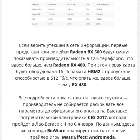
Если верить утекшей в сеть информации, первые
представители линейки
Radeon RX 500
будут смогут
показывать производительность в 12,5 терафлопс, что
вдвое больше, чем
Radeon RX 480
. При этом новая карта
будет оборудована 16 Гб памяти
HBM2
с пропускной
способностью в 512 Гб/с, что опять же, вдвое больше,
чем у
RX 480
.
Все подробности пока остаются только слухами —
производитель не собирается раскрывать все
параметры до официального анонса на Выставке
потребительской электроники
CES 2017
, которая
пройдет в Лас-Вегасе с 4 по 6 января. По данным, здесь
же команда
BioWare
планирует показать новый
трейлер игры
Mass Effect: Andromeda
.