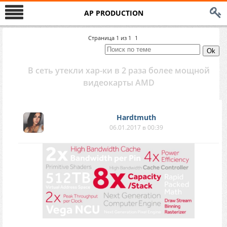
AP PRODUCTION
Страница
1
из
1
1
В сеть утекли хар-ки в 2 раза более мощной
видеокарты AMD
Hardtmuth
06.01.2017 в 00:39