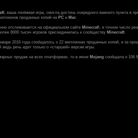
aft
, ваша любимая игра, смогла достичь очередного важного пункта в п
миллионов проданных копий на
PC
и
Mac
.
янно отслеживается на официальном сайте
Minecraf
t, и точное число ре
более 8000 тысяч игроков присоединились к сообществу
Minecraft
.
январе 2016 года сообщалось о 22 миллионах проданных копий, и за про
 ведь речь идет только о «старшей» версии игры.
марных продаж на всех платформах, то в июне
Mojang
сообщала о 106 8