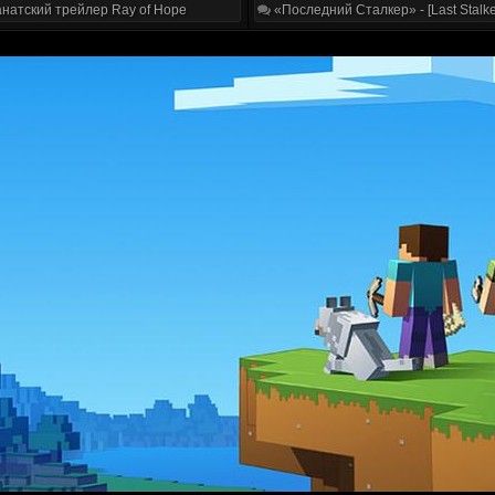
натский трейлер Ray of Hope
«Последний Сталкер» - [Last Stalke