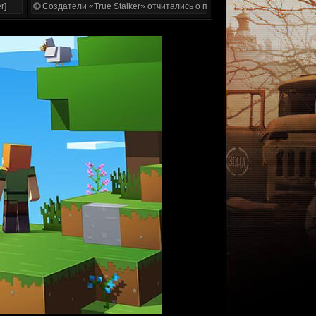
r]
Создатели «True Stalker» отчитались о проделанной работе