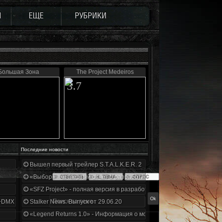
Ы
ЕЩЕ
РУБРИКИ
Большая Зона
The Project Medeiros
3.7
Последние новости
Вышел первый трейлер S.T.A.L.K.E.R. 2
«Выбор» - четвертый отчет о разработке!
«SFZ Project» - полная версия в разработке!
+DMX 1.3.5.ООП.МА.К.
Stalker News. Выпуск от 29.06.20
«Legend Returns 1.0» - Информация о моде за июнь 2020