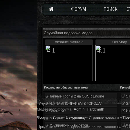
ФОРУМ
ПОИСК
С
Случайная подборка модов
Absolute Nature 3
Old Story
4.1
4.1
Последние обновленные темы
Прямо
Тайные Тропы 2 на OGSR Engine
ST
И.Г.Р.А. "ПОИГАРЕМ В ГОРОДА"
S.
Страница
1
из
1
1
Модератор форума:
Аdmin
,
Hardtmuth
Считаем
Ит
Форум
»
Игры
»
Вокруг игр
»
Игровые новости
»
Про
S.T.A.L.K.E.R. Anomaly
«О
⚒ Справочник вылетов
Фа
Продажи Minecraft превысили 25 миллионов на PC 