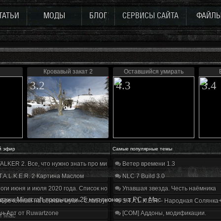
ТАТЬИ
МОДЫ
БЛОГ
СЕРВИСЫ САЙТА
ФАЙЛ
Кровавый закат 2
Оставшийся умирать
3.2
4.3
3.4
й эфир
Самые популярные темы
ALKER 2. Все, что нужно знать про мир, геймплей и сюжет | Разбор трейлера
Ветер времени 1.3
T.A.L.K.E.R. 2 Картина Маслом
NLC 7 Build 3.0
оги июня и июля 2020 года. Список нововведений
Упавшая звезда. Честь наёмника
дажи Minecraft превысили 25 миллионов на PC и Mac
бречённый на вечные муки». Слабоумие и отвага
S.T.A.L.K.E.R. - Народная Солянка
н-Арт от Ruwartzone
[COM] Аддоны, модификации.
и Mac