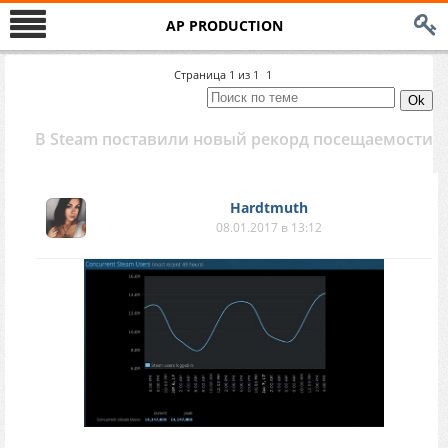
AP PRODUCTION
Страница
1
из
1
1
В Steam поставили новый рекорд посещаемости
Hardtmuth
08.01.2017 в 13:12