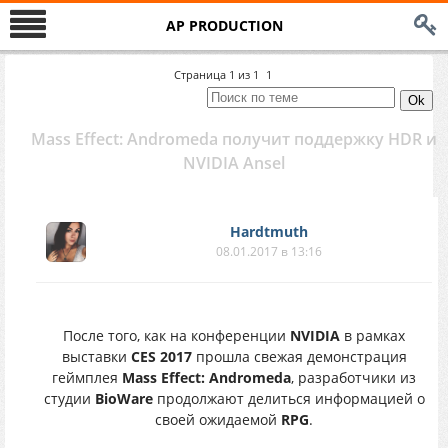
AP PRODUCTION
Страница
1
из
1
1
Mass Effect: Andromeda получит поддержку HDR и
NVIDIA Ansel
Hardtmuth
08.01.2017 в 13:16
После того, как на конференции
NVIDIA
в рамках
выставки
CES 2017
прошла свежая демонстрация
геймплея
Mass Effect: Andromeda
, разработчики из
студии
BioWare
продолжают делиться информацией о
своей ожидаемой
RPG
.