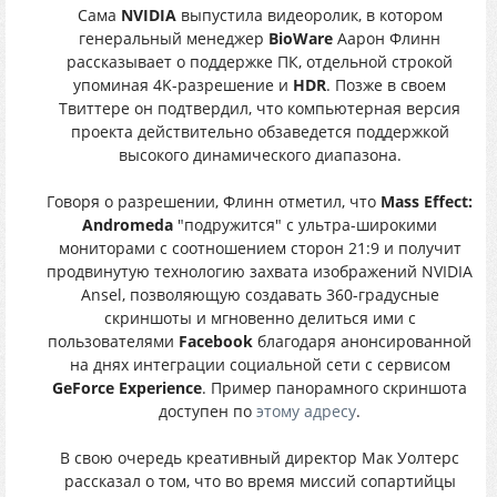
Сама
NVIDIA
выпустила видеоролик, в котором
генеральный менеджер
BioWare
Аарон Флинн
рассказывает о поддержке ПК, отдельной строкой
упоминая 4K-разрешение и
HDR
. Позже в своем
Твиттере он подтвердил, что компьютерная версия
проекта действительно обзаведется поддержкой
высокого динамического диапазона.
Говоря о разрешении, Флинн отметил, что
Mass Effect:
Andromeda
"подружится" с ультра-широкими
мониторами с соотношением сторон 21:9 и получит
продвинутую технологию захвата изображений NVIDIA
Ansel, позволяющую создавать 360-градусные
скриншоты и мгновенно делиться ими с
пользователями
Facebook
благодаря анонсированной
на днях интеграции социальной сети с сервисом
GeForce Experience
. Пример панорамного скриншота
доступен по
этому адресу
.
В свою очередь креативный директор Мак Уолтерс
рассказал о том, что во время миссий сопартийцы