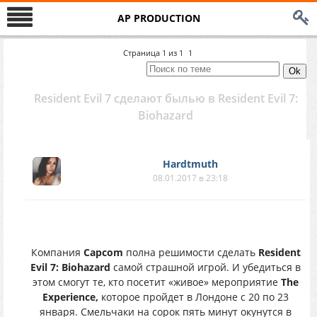
AP PRODUCTION
Страница
1
из
1
1
Resident Evil 7 сделают былью в Resident Evil 7:
Biohazard
Hardtmuth
08.01.2017 в 23:18
Компания
Capcom
полна решимости сделать
Resident
Evil 7: Biohazard
самой страшной игрой. И убедиться в
этом смогут те, кто посетит «живое» мероприятие
The
Experience,
которое пройдет в Лондоне с 20 по 23
января. Смельчаки на сорок пять минут окунутся в