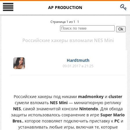
AP PRODUCTION
Страница
1
из
1
1
Российские хакеры взломали NES Mini
Hardtmuth
09.01.2017 в 21:25
Российские хакеры под никами
madmonkey
и
cluster
сумели взломать
NES Mini
— миниатюрную реплику
NES
, самой знаменитой консоли
Nintendo
. Для обхода
защиты использовалось сохранение в игре
Super Mario
Bros.
, которое позволяет подключить приставку к
PC
и
устанавливать любые игры, включая те, которые