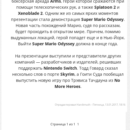
боксерская аркада
Arms
, герои которой сражаются при
помощи телескопических рук, а также
Splatoon 2
и
Xenoblade 2
. Одним же из самых ярких моментов
презентации стала демонстрация
Super Mario Odyssey
.
Новая часть похождений Марио, судя по рассказам,
будет проходить в открытом мире. Причем, помимо
выдуманных локаций, герой попадет еще и в Нью-Йорк.
Выйти
Super Mario Odyssey
должна в конце года.
На презентации выступили и представители других
компаний — разработчиков и издателей, решивших
поддержать
Nintendo Switch
. Тодд Говард сказал
несколько слов о порте
Skyrim
, а Гоити Суда пообещал
выпустить новую игру про Трэвиса Тачдауна из
No
More Heroes
.
Отредактировал
Hardtmuth
-
Пятница, 13.01.2017, 18:16
Страница
1
из
1
1