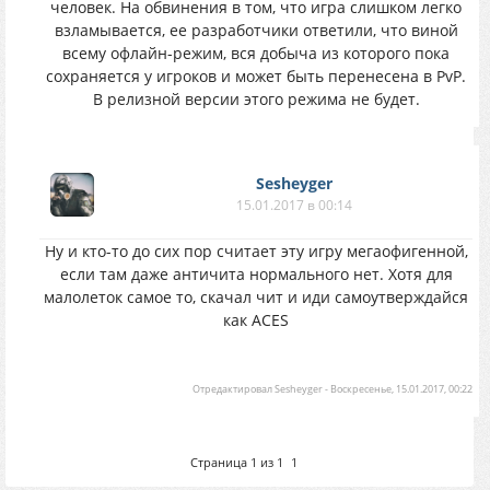
человек. На обвинения в том, что игра слишком легко
взламывается, ее разработчики ответили, что виной
всему офлайн-режим, вся добыча из которого пока
сохраняется у игроков и может быть перенесена в PvP.
В релизной версии этого режима не будет.
Sesheyger
15.01.2017 в 00:14
Ну и кто-то до сих пор считает эту игру мегаофигенной,
если там даже античита нормального нет. Хотя для
малолеток самое то, скачал чит и иди самоутверждайся
как ACES
Отредактировал
Sesheyger
-
Воскресенье, 15.01.2017, 00:22
Страница
1
из
1
1