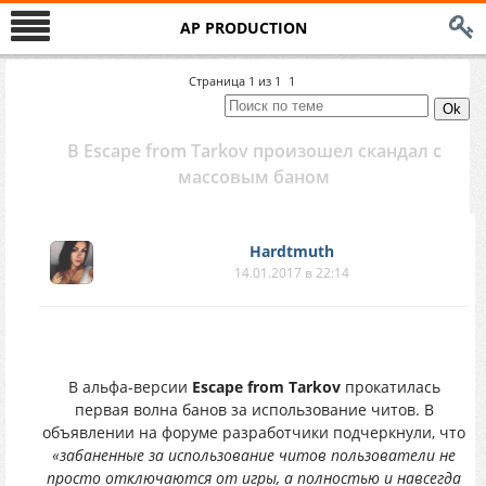
AP PRODUCTION
Страница
1
из
1
1
В Escape from Tarkov произошел скандал с
массовым баном
Hardtmuth
14.01.2017 в 22:14
В альфа-версии
Escape from Tarkov
прокатилась
первая волна банов за использование читов. В
объявлении на форуме разработчики подчеркнули, что
«забаненные за использование читов пользователи не
просто отключаются от игры, а полностью и навсегда