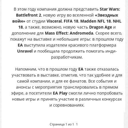
В этом году компания должна представить
Star Wars:
Battlefront 2
, новую игру во вселенной
«Звездных
войн»
от студии
Visceral
,
FIFA 18
,
Madden NFL 18
,
NHL
18
, а также, возможно, новую часть
Dragon Age
и
дополнение для
Mass Effect: Andromeda
. Скорее всего,
покажут на выставке и небольшие игры: в прошлом году
EA
выступила издателем красивого платформера
Unravel
и пообещала продолжить помогать инди-
разработчикам.
Напомним, что в прошлом году
EA
также отказалась
участвовать в выставке, отметив, что так удобнее и для
самой компании, и для ее фанатов. Все события и
анонсы с мероприятия транслировались в прямом
эфире, а посетители
EA Play
смогли лично попробовать
новые игры и принять участие в различных конкурсах
и соревнованиях.
Страница
1
из
1
1