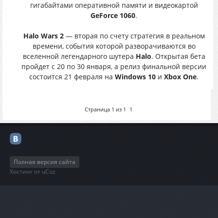
гигабайтами оперативной памяти и видеокартой
GeForce 1060
.
Halo Wars 2
— вторая по счету стратегия в реальном
времени, события которой разворачиваются во
вселенной легендарного шутера
Halo
. Открытая бета
пройдет с 20 по 30 января, а релиз финальной версии
состоится 21 февраля на
Windows 10
и
Xbox One
.
Страница
1
из
1
1
Полная версия сайта
Хостинг от
uCoz