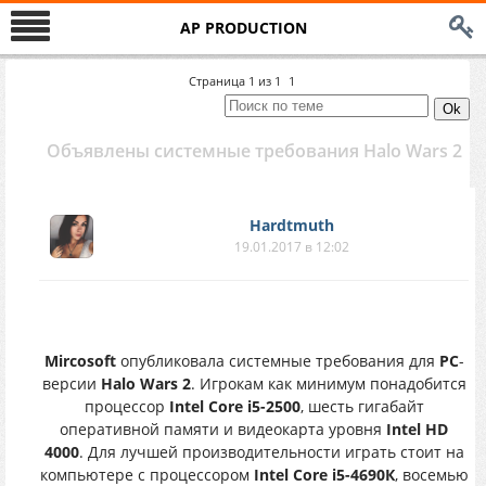
AP PRODUCTION
Страница
1
из
1
1
Объявлены системные требования Halo Wars 2
Hardtmuth
19.01.2017 в 12:02
Mircosoft
опубликовала системные требования для
PC
-
версии
Halo Wars 2
. Игрокам как минимум понадобится
процессор
Intel Core i5-2500
, шесть гигабайт
оперативной памяти и видеокарта уровня
Intel HD
4000
. Для лучшей производительности играть стоит на
компьютере с процессором
Intel Core i5-4690К
, восемью