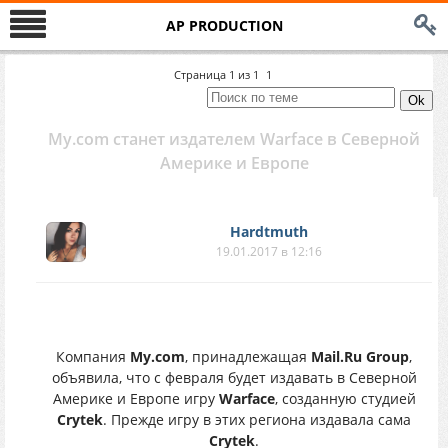
AP PRODUCTION
Страница
1
из
1
1
My.com станет издателем Warface в Северной
Америке и Европе
Hardtmuth
19.01.2017 в 12:16
Компания
My.com
, принадлежащая
Mail.Ru Group
,
объявила, что с февраля будет издавать в Северной
Америке и Европе игру
Warface
, созданную студией
Crytek
. Прежде игру в этих региона издавала сама
Crytek
.