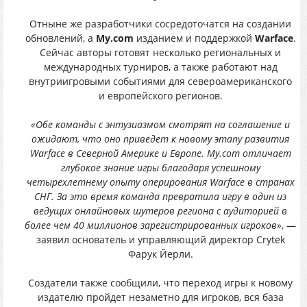
Отныне же разработчики сосредоточатся на создании
обновлений, а
My.com
изданием и поддержкой
Warface
.
Сейчас авторы готовят несколько региональных и
международных турниров, а также работают над
внутриигровыми событиями для североамериканского
и европейского регионов.
«Обе команды с энтузиазмом смотрят на соглашение и
ожидают, что оно приведет к новому этапу развития
Warface в Северной Америке и Европе. My.com отличает
глубокое знание игры благодаря успешному
четырехлетнему опыту оперирования Warface в странах
СНГ. За это время команда превратила игру в один из
ведущих онлайновых шутеров региона с аудиторией в
более чем 40 миллионов зарегистрированных игроков»
, —
заявил основатель и управляющий директор Crytek
Фарук Йерли.
Создатели также сообщили, что переход игры к новому
издателю пройдет незаметно для игроков, вся база