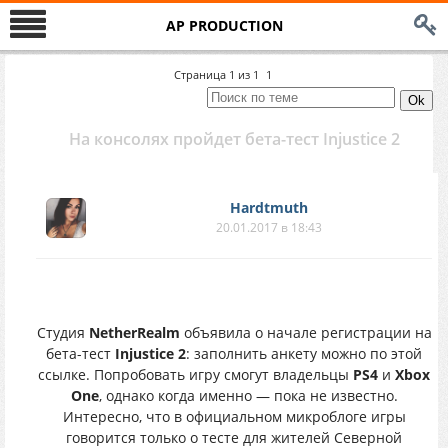
AP PRODUCTION
Страница
1
из
1
1
На консолях пройдет бета-тест Injustice 2
Hardtmuth
20.01.2017 в 18:43
Студия
NetherRealm
объявила о начале регистрации на
бета-тест
Injustice 2
: заполнить анкету можно по этой
ссылке. Попробовать игру смогут владельцы
PS4
и
Xbox
One
, однако когда именно — пока не известно.
Интересно, что в официальном микроблоге игры
говорится только о тесте для жителей Северной