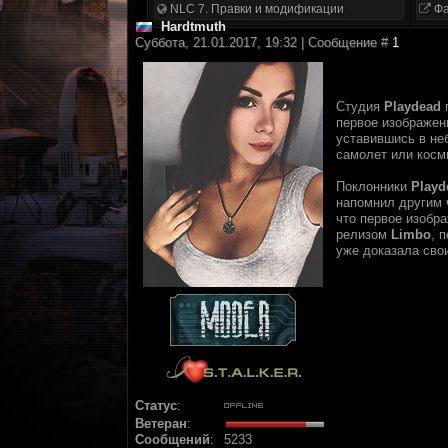
NLC 7. Правки и модификации
Фа
Hardtmuth
Суббота, 21.01.2017, 19:32 | Сообщение #
1
Студия
Playdead
п
первое изображен
уставившись в не
самолет или косми
Поклонники
Playd
напомнил другим ч
что первое изобра
релизом
Limbo
, 
уже доказала сво
Статус
:
Ветеран
:
Сообщений
:
5233