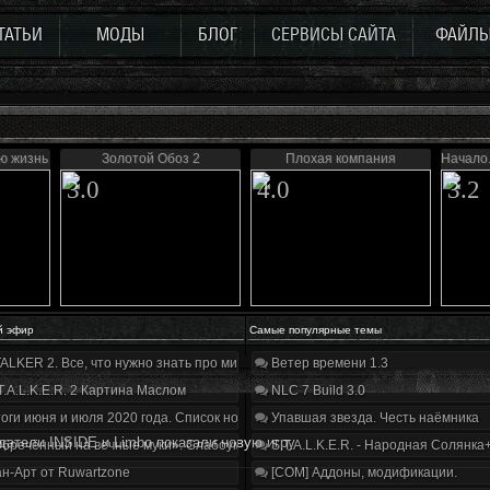
ТАТЬИ
МОДЫ
БЛОГ
СЕРВИСЫ САЙТА
ФАЙЛ
ю жизнь
Золотой Обоз 2
Плохая компания
Начало.
3.0
4.0
3.2
й эфир
Самые популярные темы
ALKER 2. Все, что нужно знать про мир, геймплей и сюжет | Разбор трейлера
Ветер времени 1.3
T.A.L.K.E.R. 2 Картина Маслом
NLC 7 Build 3.0
оги июня и июля 2020 года. Список нововведений
Упавшая звезда. Честь наёмника
датели INSIDE и Limbo показали новую игру
бречённый на вечные муки». Слабоумие и отвага
S.T.A.L.K.E.R. - Народная Солянка
н-Арт от Ruwartzone
[COM] Аддоны, модификации.