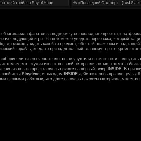
натский трейлер Ray of Hope
«Последний Сталкер» - [Last Stalke
облагодарила фанатов за поддержку ее последнего проекта, платформ
ие из следующей игры. На нем можно увидеть персонажа, который тащи
бо, где можно увидеть какой-то предмет, объятый пламенем и падающий
ческий корабль, когда-то принадлежавший главному герою. Кроме этого 
ead
приняли тизер очень тепло, но не упустили возможности подшутить 
итателям, что студия известна своей неторопливостью, так что в ближа
жение из нового проекта очень похоже на первый тизер
INSIDE
. В принц
первой игры
Playdead
, и выходом
INSIDE
действительно прошло целых 6 л
ими первыми работами, что даже на очень похожем материале может соз