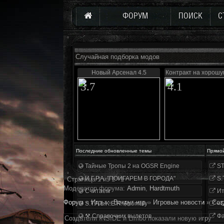
ФОРУМ
ПОИСК
С
Случайная подборка модов
Новый Арсенал 4.5
Контракт на хорошу
3.7
4.1
Последние обновленные темы
Прямо
Тайные Тропы 2 на OGSR Engine
ST
И.Г.Р.А. "ПОИГАРЕМ В ГОРОДА"
S.
Страница
1
из
1
1
Модератор форума:
Аdmin
,
Hardtmuth
Считаем
Ит
Форум
»
Игры
»
Вокруг игр
»
Игровые новости
»
Соз
S.T.A.L.K.E.R. Anomaly
«О
⚒ Справочник вылетов
Фа
Создатели INSIDE и Limbo показали новую игру