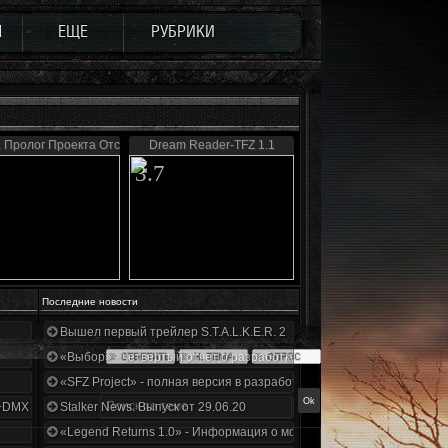
Ы
ЕЩЕ
РУБРИКИ
 Пролог Проекта Отступник
Dream Reader-TFZ 1.1
3.7
Последние новости
Вышел первый трейлер S.T.A.L.K.E.R. 2
«Выбор» - четвертый отчет о разработке!
«SFZ Project» - полная версия в разработке!
+DMX 1.3.5.ООП.МА.К.
Stalker News. Выпуск от 29.06.20
«Legend Returns 1.0» - Информация о моде за июнь 2020