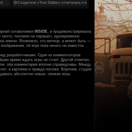
r]
Создатели «True Stalker» отчитались о проделанной работе
ерной головоломки
INSIDE
, и продемонстрировала
т нечто, похожее на парашют, одновременно
 на землю. Возможно, это метеор, а может быть —
изображения, об игре пока ничего не известно.
над разработчиками. Один из комментаторов
йшее время ждать игры не стоит. Другой отметил,
ипе, оба комментария вполне справедливы. Между
ет, а картинки и правда похожи. Впрочем, студия
давать абсолютно новые, свежие игры.