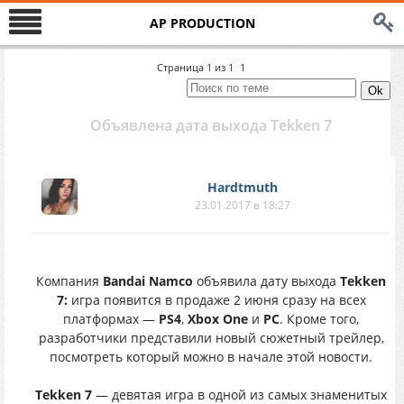
AP PRODUCTION
Страница
1
из
1
1
Объявлена дата выхода Tekken 7
Hardtmuth
23.01.2017 в 18:27
Компания
Bandai Namco
объявила дату выхода
Tekken
7:
игра появится в продаже 2 июня сразу на всех
платформах —
PS4
,
Xbox One
и
РС
. Кроме того,
разработчики представили новый сюжетный трейлер,
посмотреть который можно в начале этой новости.
Tekken 7
— девятая игра в одной из самых знаменитых