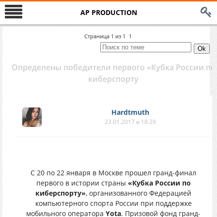
AP PRODUCTION
Страница
1
из
1
1
Определены победители первого «Кубка России по
киберcпорту
Hardtmuth
23.01.2017 в 18:29
С 20 по 22 января в Москве прошел гранд-финал
первого в истории страны
«Кубка России по
киберспорту»
, организованного Федерацией
компьютерного спорта России при поддержке
мобильного оператора
Yota
. Призовой фонд гранд-