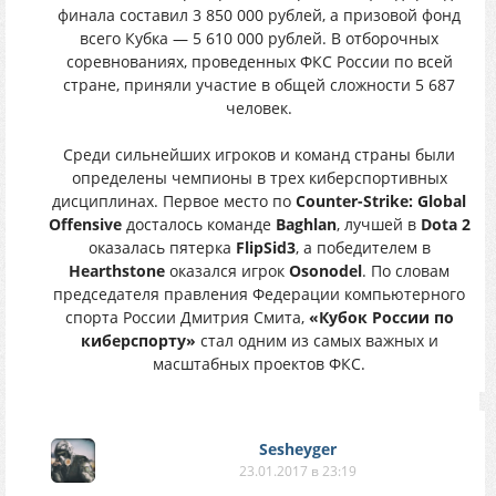
финала составил 3 850 000 рублей, а призовой фонд
всего Кубка — 5 610 000 рублей. В отборочных
соревнованиях, проведенных ФКС России по всей
стране, приняли участие в общей сложности 5 687
человек.
Среди сильнейших игроков и команд страны были
определены чемпионы в трех киберспортивных
дисциплинах. Первое место по
Counter-Strike: Global
Offensive
досталось команде
Baghlan
, лучшей в
Dota 2
оказалась пятерка
FlipSid3
, а победителем в
Hearthstone
оказался игрок
Osonodel
. По словам
председателя правления Федерации компьютерного
спорта России Дмитрия Смита,
«Кубок России по
киберспорту»
стал одним из самых важных и
масштабных проектов ФКС.
Sesheyger
23.01.2017 в 23:19