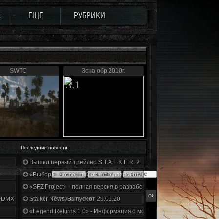
Ы
ЕЩЕ
РУБРИКИ
SWTC
Зона обр.2010г.
3.1
Последние новости
Вышел первый трейлер S.T.A.L.K.E.R. 2
«Выбор» - четвертый отчет о разработке!
«SFZ Project» - полная версия в разработке!
+DMX 1.3.5.ООП.МА.К.
Stalker News. Выпуск от 29.06.20
«Legend Returns 1.0» - Информация о моде за июнь 2020