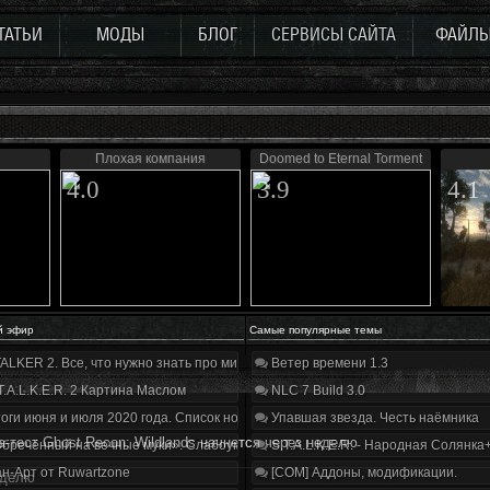
ТАТЬИ
МОДЫ
БЛОГ
СЕРВИСЫ САЙТА
ФАЙЛ
Плохая компания
Doomed to Eternal Torment
4.0
3.9
4.1
й эфир
Самые популярные темы
ALKER 2. Все, что нужно знать про мир, геймплей и сюжет | Разбор трейлера
Ветер времени 1.3
T.A.L.K.E.R. 2 Картина Маслом
NLC 7 Build 3.0
оги июня и июля 2020 года. Список нововведений
Упавшая звезда. Честь наёмника
а-тест Ghost Recon: Wildlands начнется через неделю
бречённый на вечные муки». Слабоумие и отвага
S.T.A.L.K.E.R. - Народная Солянка
н-Арт от Ruwartzone
[COM] Аддоны, модификации.
еделю