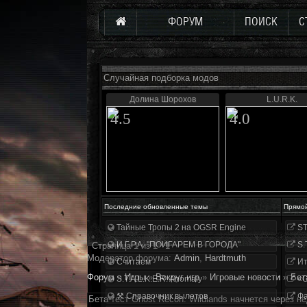
ФОРУМ
ПОИСК
С
Случайная подборка модов
Долина Шорохов
L.U.R.K.
4.5
4.0
Последние обновленные темы
Прямо
Тайные Тропы 2 на OGSR Engine
ST
И.Г.Р.А. "ПОИГАРЕМ В ГОРОДА"
S.
Страница
1
из
1
1
Модератор форума:
Аdmin
,
Hardtmuth
Считаем
Ит
Форум
»
Игры
»
Вокруг игр
»
Игровые новости
»
Бет
S.T.A.L.K.E.R. Anomaly
«О
⚒ Справочник вылетов
Фа
Бета-тест Ghost Recon: Wildlands начнется через н