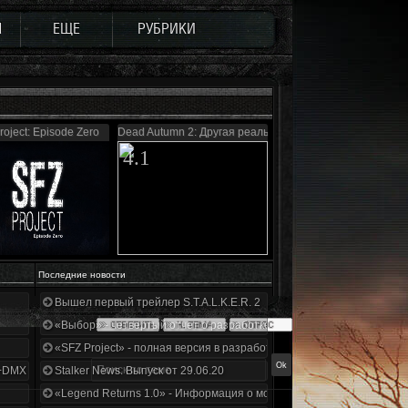
Ы
ЕЩЕ
РУБРИКИ
roject: Episode Zero
Dead Autumn 2: Другая реальность
4.1
Последние новости
Вышел первый трейлер S.T.A.L.K.E.R. 2
«Выбор» - четвертый отчет о разработке!
«SFZ Project» - полная версия в разработке!
+DMX 1.3.5.ООП.МА.К.
Stalker News. Выпуск от 29.06.20
«Legend Returns 1.0» - Информация о моде за июнь 2020