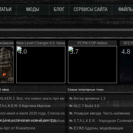
ТАТЬИ
МОДЫ
БЛОГ
СЕРВИСЫ САЙТА
ФАЙЛ
номалия (Update 3)
New Level Changer 6.0. Начало
PCFM COP Addon
SFZ P
4.0
3.7
4.8
й эфир
Самые популярные темы
ALKER 2. Все, что нужно знать про мир, геймплей и сюжет | Разбор трейлера
Ветер времени 1.3
T.A.L.K.E.R. 2 Картина Маслом
NLC 7 Build 3.0
оги июня и июля 2020 года. Список нововведений
Упавшая звезда. Честь наёмника
x Live установил новый рекорд
бречённый на вечные муки». Слабоумие и отвага
S.T.A.L.K.E.R. - Народная Солянка
н-Арт от Ruwartzone
[COM] Аддоны, модификации.