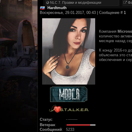
NLC 7. Правки и модификации
Фа
Hardtmuth
Воскресенье, 29.01.2017, 00:43 | Сообщение #
1
Компания
Microso
количество актив
месяцев назад се
К концу 2016-го 
объяснила это ст
обеспечения и се
Статус
:
Ветеран
:
Сообщений
:
5233