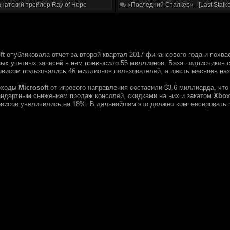
натский трейлер Ray of Hope
«Последний Сталкер» - [Last Stalke
ft
опубликовала отчет за второй квартал 2017 финансового года и похв
ных учетных записей в нем превысило 55 миллионов. База подписчиков с
рвисом пользовались 46 миллионов пользователей, а шесть месяцев на
доходы
Microsoft
от игрового направления составили $3,6 миллиарда, что
андартным снижением продаж консолей, скидками на них и закатом
Xbox
рвисов увеличились на 18%. В дальнейшем это должно компенсировать 