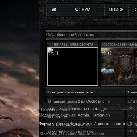
ФОРУМ
ПОИСК
С
Случайная подборка модов
Припять. Точка отсчета
Пространственная а
3.3
4.0
Последние обновленные темы
Прямо
Тайные Тропы 2 на OGSR Engine
ST
И.Г.Р.А. "ПОИГАРЕМ В ГОРОДА"
S.
Страница
1
из
1
1
Модератор форума:
Аdmin
,
Hardtmuth
Считаем
Ит
Форум
»
Игры
»
Вокруг игр
»
Игровые новости
»
Xbo
S.T.A.L.K.E.R. Anomaly
«О
⚒ Справочник вылетов
Фа
Xbox Live установил новый рекорд