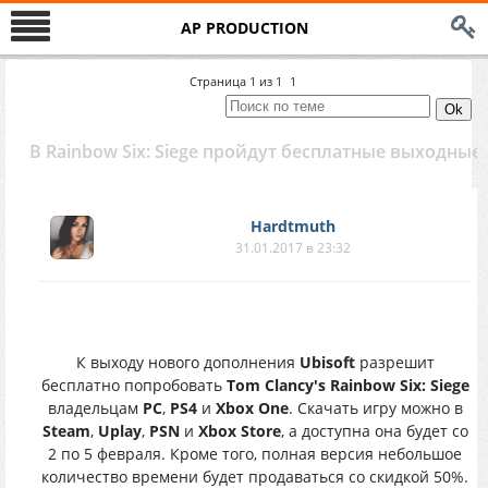
AP PRODUCTION
Страница
1
из
1
1
В Rainbow Six: Siege пройдут бесплатные выходные
Hardtmuth
31.01.2017 в 23:32
К выходу нового дополнения
Ubisoft
разрешит
бесплатно попробовать
Tom Clancy's Rainbow Six: Siege
владельцам
PC
,
PS4
и
Xbox One
. Скачать игру можно в
Steam
,
Uplay
,
PSN
и
Xbox Store
, а доступна она будет со
2 по 5 февраля. Кроме того, полная версия небольшое
количество времени будет продаваться со скидкой 50%.