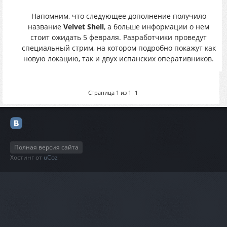
Напомним, что следующее дополнение получило
название
Velvet Shell
, а больше информации о нем
стоит ожидать 5 февраля. Разработчики проведут
специальный стрим, на котором подробно покажут как
новую локацию, так и двух испанских оперативников.
Страница
1
из
1
1
Полная версия сайта
Хостинг от
uCoz