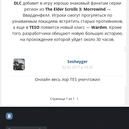
DLC
добавит в игру хорошо знакомый фанатам серии
регион из
The Elder Scrolls 3: Morrowind
—
Вварденфелл. Игроки смогут прогуляться по
узнаваемым локациям, встретить старых противников,
а еще в
TESO
появится новый класс —
Warden
. Кроме
того, разработчики обещают новую большую историю,
на прохождение которой уйдет около 30 часов.
Sesheyger
02.02.2017 в 19:29
Онлайн весь лор TES уничтожил
Страница
1
из
1
1