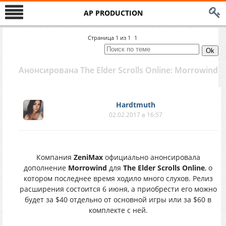
AP PRODUCTION
Страница
1
из
1
1
Анонсирована The Elder Scrolls Online: Morrowind
Hardtmuth
02.02.2017 в 16:57
Компания
ZeniMax
официально анонсировала
дополнение
Morrowind
для
The Elder Scrolls Online
, о
котором последнее время ходило много слухов. Релиз
расширения состоится 6 июня, а приобрести его можно
будет за $40 отдельно от основной игры или за $60 в
комплекте с ней.