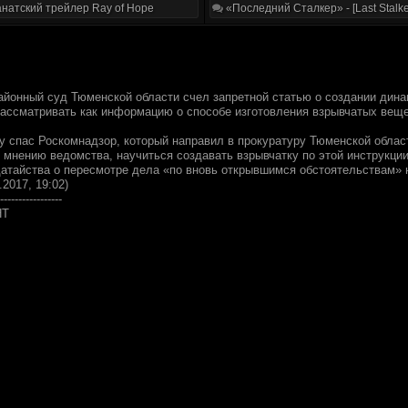
натский трейлер Ray of Hope
«Последний Сталкер» - [Last Stalke
айонный суд Тюменской области счел запретной статью о создании дин
ассматривать как информацию о способе изготовления взрывчатых вещес
ру спас Роскомнадзор, который направил в прокуратуру Тюменской обла
 мнению ведомства, научиться создавать взрывчатку по этой инструкции
атайства о пересмотре дела «по вновь открывшимся обстоятельствам» 
.2017, 19:02)
-----------------
НТ