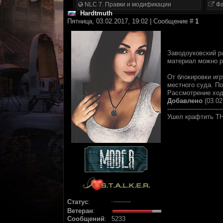
NLC 7. Правки и модификации
Фа
Hardtmuth
Пятница, 03.02.2017, 19:02 | Сообщение #
1
Заводоуковский р
материал можно р
От блокировки иг
местного суда. По
Рассмотрение ход
Добавлено
(03.02
----------------------------
Ушел крафтить Т
Статус
:
Ветеран
:
Сообщений
:
5233