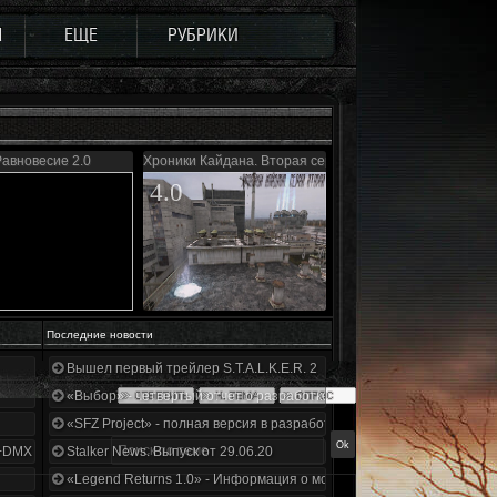
Ы
ЕЩЕ
РУБРИКИ
авновесие 2.0
Хроники Кайдана. Вторая серия
4.0
Последние новости
Вышел первый трейлер S.T.A.L.K.E.R. 2
«Выбор» - четвертый отчет о разработке!
«SFZ Project» - полная версия в разработке!
+DMX 1.3.5.ООП.МА.К.
Stalker News. Выпуск от 29.06.20
«Legend Returns 1.0» - Информация о моде за июнь 2020