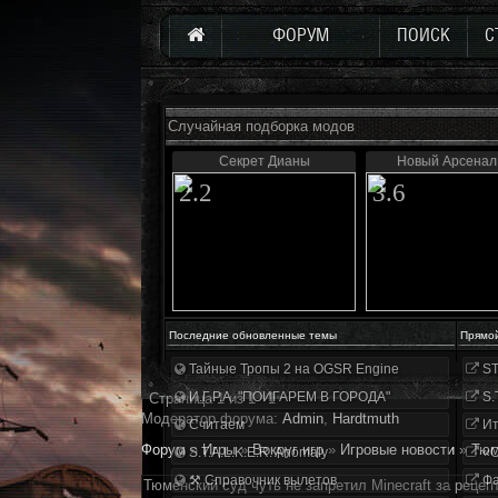
ФОРУМ
ПОИСК
С
Случайная подборка модов
Секрет Дианы
Новый Арсенал 
2.2
3.6
Последние обновленные темы
Прямо
Тайные Тропы 2 на OGSR Engine
ST
И.Г.Р.А. "ПОИГАРЕМ В ГОРОДА"
S.
Страница
1
из
1
1
Модератор форума:
Аdmin
,
Hardtmuth
Считаем
Ит
Форум
»
Игры
»
Вокруг игр
»
Игровые новости
»
Тюм
S.T.A.L.K.E.R. Anomaly
«О
⚒ Справочник вылетов
Фа
Тюменский суд чуть не запретил Minecraft за рецеп