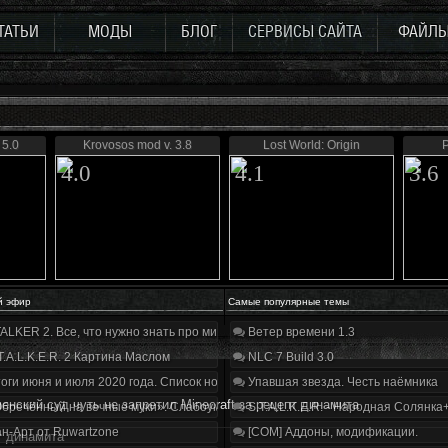
ТАТЬИ
МОДЫ
БЛОГ
СЕРВИСЫ САЙТА
ФАЙЛ
5.0
Krovosos mod v. 3.8
Lost World: Origin
Р
4.0
4.1
3.6
й эфир
Самые популярные темы
ALKER 2. Все, что нужно знать про мир, геймплей и сюжет | Разбор трейлера
Ветер времени 1.3
T.A.L.K.E.R. 2 Картина Маслом
NLC 7 Build 3.0
оги июня и июля 2020 года. Список нововведений
Упавшая звезда. Честь наёмника
енский суд чуть не запретил Minecraft за рецепт динамита
бречённый на вечные муки». Слабоумие и отвага
S.T.A.L.K.E.R. - Народная Солянка
н-Арт от Ruwartzone
[COM] Аддоны, модификации.
т динамита