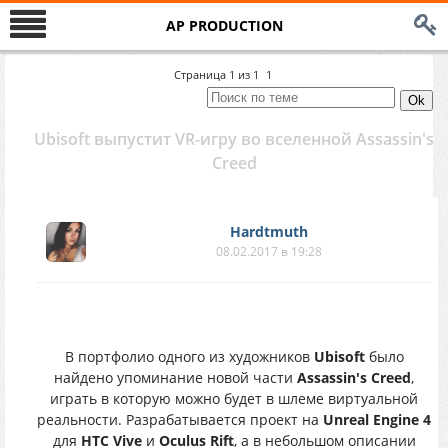
AP PRODUCTION
Страница
1
из
1
1
Ubisoft выпустит VR-игру во вселенной Assassin's
Creed
Hardtmuth
08.02.2017 в 19:28
В портфолио одного из художников
Ubisoft
было
найдено упоминание новой части
Assassin's Creed
,
играть в которую можно будет в шлеме виртуальной
реальности. Разрабатывается проект на
Unreal Engine 4
для
HTC Vive
и
Oculus Rift
, а в небольшом описании