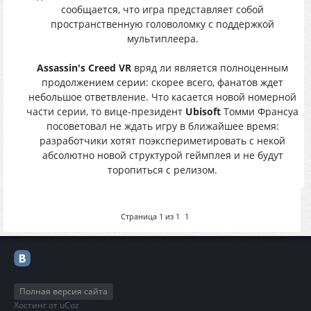
сообщается, что игра представляет собой
пространственную головоломку с поддержкой
мультиплеера.
Assassin's Creed VR
вряд ли является полноценным
продолжением серии: скорее всего, фанатов ждет
небольшое ответвление. Что касается новой номерной
части серии, то вице-президент
Ubisoft
Томми Франсуа
посоветовал не ждать игру в ближайшее время:
разработчики хотят поэкспериметировать с некой
абсолютно новой структурой геймплея и не будут
торопиться с релизом.
Страница
1
из
1
1
Полная версия сайта
Хостинг от
uCoz