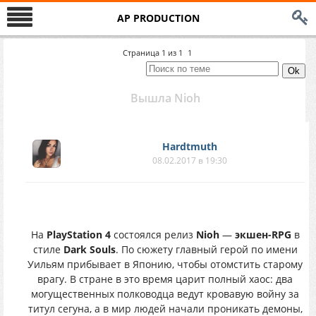
AP PRODUCTION
Страница
1
из
1
1
Вышла Nioh
Hardtmuth
08.02.2017 в 19:30
На
PlayStation 4
состоялся релиз
Nioh
—
экшен-RPG
в
стиле
Dark Souls
. По сюжету главный герой по имени
Уильям прибывает в Японию, чтобы отомстить старому
врагу. В стране в это время царит полный хаос: два
могущественных полководца ведут кровавую войну за
титул сегуна, а в мир людей начали проникать демоны,