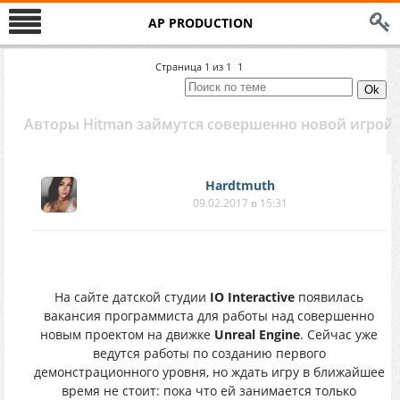
AP PRODUCTION
Страница
1
из
1
1
Авторы Hitman займутся совершенно новой игрой
Hardtmuth
09.02.2017 в 15:31
На сайте датской студии
IO Interactive
появилась
вакансия программиста для работы над совершенно
новым проектом на движке
Unreal Engine
. Сейчас уже
ведутся работы по созданию первого
демонстрационного уровня, но ждать игру в ближайшее
время не стоит: пока что ей занимается только