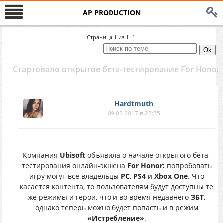
AP PRODUCTION
Страница
1
из
1
1
Стартовало открытое бета-тестирование For Honor
Hardtmuth
09.02.2017 в 23:35
Компания
Ubisoft
объявила о начале открытого бета-
тестирования онлайн-экшена
For Honor:
попробовать
игру могут все владельцы
PC
,
PS4
и
Xbox One
. Что
касается контента, то пользователям будут доступны те
же режимы и герои, что и во время недавнего
ЗБТ
,
однако теперь можно будет попасть и в режим
«Истребление»
.