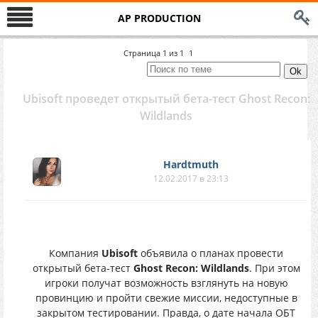
AP PRODUCTION
Страница
1
из
1
1
Ubisoft проведет открытый бета-тест Ghost Recon:
Wildlands
Hardtmuth
12.02.2017 в 23:13
Компания
Ubisoft
объявила о планах провести
открытый бета-тест
Ghost Recon: Wildlands
. При этом
игроки получат возможность взглянуть на новую
провинцию и пройти свежие миссии, недоступные в
закрытом тестировании. Правда, о дате начала ОБТ