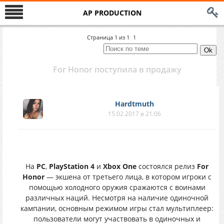
AP PRODUCTION
Страница
1
из
1
1
For Honor поступила в продажу
Hardtmuth
15.02.2017 в 21:06
На
PC
,
PlayStation 4
и
Xbox One
состоялся релиз
For
Honor
— экшена от третьего лица, в котором игроки с
помощью холодного оружия сражаются с воинами
различных наций. Несмотря на наличие одиночной
кампании, основным режимом игры стал мультиплеер:
пользователи могут участвовать в одиночных и